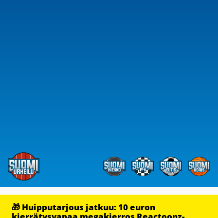
🎁 Huipputarjous jatkuu: 10 euron
kierrätysvapaa megakierros Reactoonz-