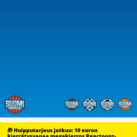
🎁 Huipputarjous jatkuu: 10 euron
kierrätysvapaa megakierros Reactoonz-