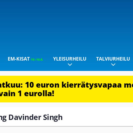
EM-KISAT
YLEISURHEILU
TALVIURHEILU
10.-16.8.
jatkuu: 10 euron kierrätysvapaa m
vain 1 eurolla!
ang Davinder Singh