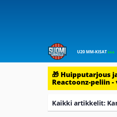
U20 MM-KISAT
5-9.8.
🎁 Huipputarjous 
Reactoonz-peliin - 
Kaikki artikkelit: K