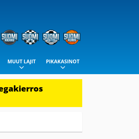
MUUT LAJIT
PIKAKASINOT
egakierros