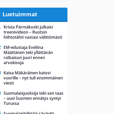
Luetuimmat
Krista Pärmäkoski julkaisi
treenivideon – Ruotsin
hiihtotähti vastasi välittömästi
EM-edustaja Eveliina
Määttänen teki yllättävän
ratkaisun juuri ennen
arvokisoja
Kaisa Mäkäräinen katosi
vuorille – nyt tuli ensimmäinen
viesti
Suomalaisjuoksija teki sen taas
– uusi Suomen ennätys syntyi
Turussa
Suomalaishiihtäjä säväytti