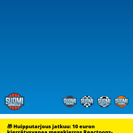
🎁 Huipputarjous jatkuu: 10 euron
kierrätysvapaa megakierros Reactoonz-