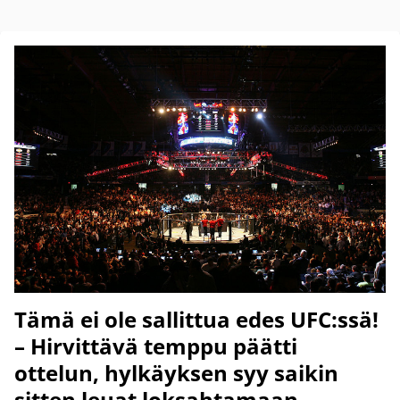
Tämä ei ole sallittua edes UFC:ssä!
– Hirvittävä temppu päätti
ottelun, hylkäyksen syy saikin
sitten leuat loksahtamaan