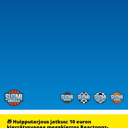
🎁 Huipputarjous jatkuu: 10 euron
kierrätysvapaa megakierros Reactoonz-