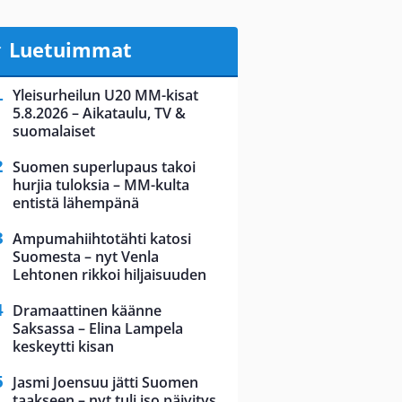
Luetuimmat
Yleisurheilun U20 MM-kisat
5.8.2026 – Aikataulu, TV &
suomalaiset
Suomen superlupaus takoi
hurjia tuloksia – MM-kulta
entistä lähempänä
Ampumahiihtotähti katosi
Suomesta – nyt Venla
Lehtonen rikkoi hiljaisuuden
Dramaattinen käänne
Saksassa – Elina Lampela
keskeytti kisan
Jasmi Joensuu jätti Suomen
taakseen – nyt tuli iso päivitys