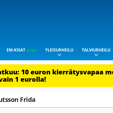
EM-KISAT
YLEISURHEILU
TALVIURHEILU
10.-16.8.
jatkuu: 10 euron kierrätysvapaa m
vain 1 eurolla!
utsson Frida