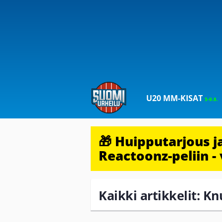
U20 MM-KISAT
5-9.8.
🎁 Huipputarjous 
Reactoonz-peliin - 
Kaikki artikkelit: Kn