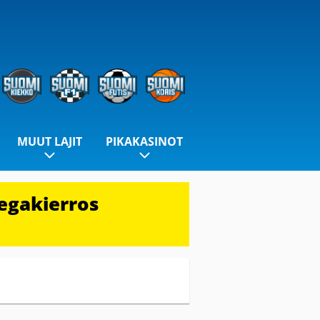
MUUT LAJIT
PIKAKASINOT
egakierros