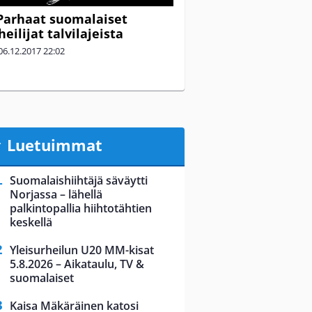
Parhaat suomalaiset
eilijat talvilajeista
06.12.2017
22:02
Luetuimmat
Suomalaishiihtäjä säväytti
Norjassa – lähellä
palkintopallia hiihtotähtien
keskellä
Yleisurheilun U20 MM-kisat
5.8.2026 – Aikataulu, TV &
suomalaiset
Kaisa Mäkäräinen katosi