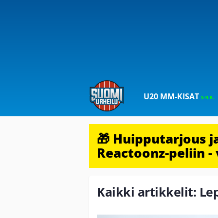
U20 MM-KISAT
5-9.8.
🎁 Huipputarjous 
Reactoonz-peliin - 
Kaikki artikkelit: Le