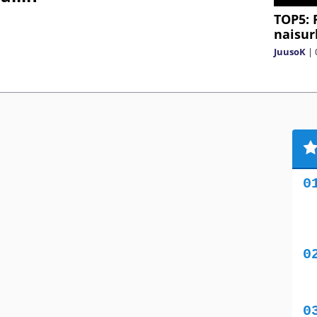
TOP5: 
naisurh
JuusoK
|