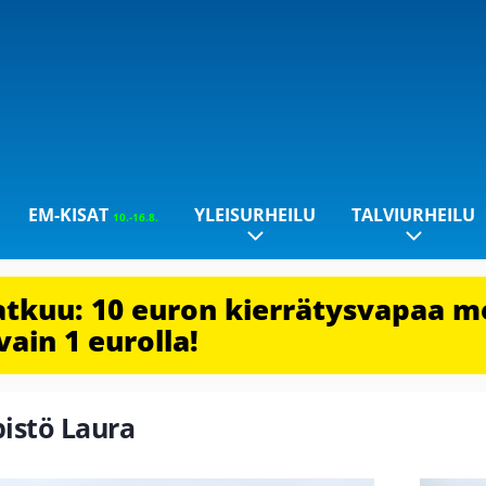
EM-KISAT
YLEISURHEILU
TALVIURHEILU
10.-16.8.
jatkuu: 10 euron kierrätysvapaa m
vain 1 eurolla!
pistö Laura