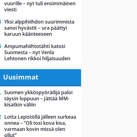
vuorille – nyt tuli ensimmäinen
viesti
Yksi alppihiihdon suurimmista
sanoi hyvästit – ura päättyi
karuun käänteeseen
Ampumahiihtotähti katosi
Suomesta – nyt Venla
Lehtonen rikkoi hiljaisuuden
Uusimmat
Suomen ykköspyöräilijä paloi
täysin loppuun – Jättää MM-
kisatkin väliin
Lotta Lepistöllä jälleen surkeaa
onnea – ”Oli tosi kova kisa,
varmaan kovin missä olen
ollut”