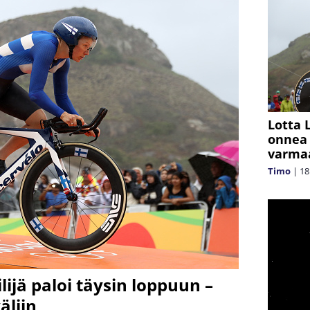
Lotta 
onnea –
varmaa
Timo
|
18
jä paloi täysin loppuun –
äliin