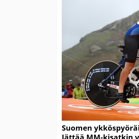
Suomen ykköspyöräili
Jättää MM-kisatkin v