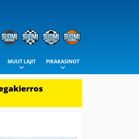
MUUT LAJIT
PIKAKASINOT
egakierros