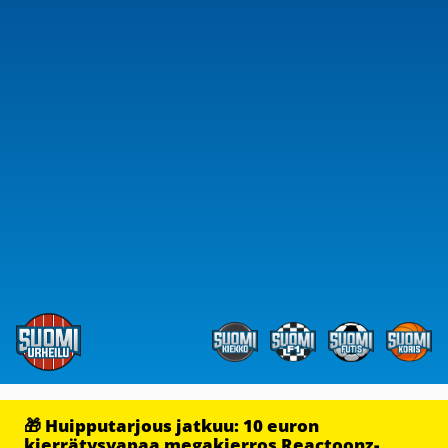
🎁 Huipputarjous jatkuu: 10 euron
kierrätysvapaa megakierros Reactoonz-