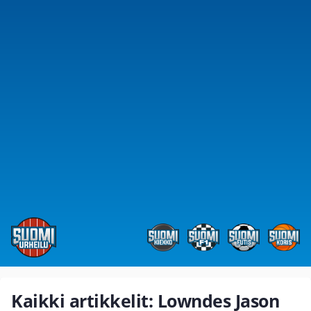
Kaikki artikkelit: Lowndes Jason