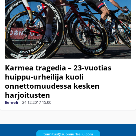
Karmea tragedia – 23-vuotias
huippu-urheilija kuoli
onnettomuudessa kesken
harjoitusten
Eemeli
|
24.12.2017
15:00
toimitus@suomiurheilu.com