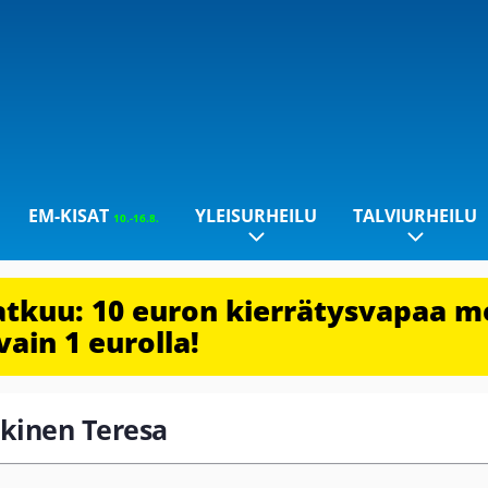
EM-KISAT
YLEISURHEILU
TALVIURHEILU
10.-16.8.
jatkuu: 10 euron kierrätysvapaa m
vain 1 eurolla!
äkinen Teresa