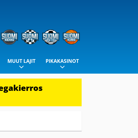
MUUT LAJIT
PIKAKASINOT
egakierros