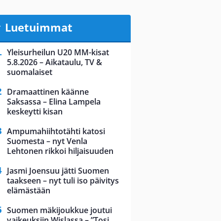
Luetuimmat
Yleisurheilun U20 MM-kisat
5.8.2026 – Aikataulu, TV &
suomalaiset
Dramaattinen käänne
Saksassa – Elina Lampela
keskeytti kisan
Ampumahiihtotähti katosi
Suomesta – nyt Venla
Lehtonen rikkoi hiljaisuuden
Jasmi Joensuu jätti Suomen
taakseen – nyt tuli iso päivitys
elämästään
Suomen mäkijoukkue joutui
vaikeuksiin Wislassa – ”Tosi