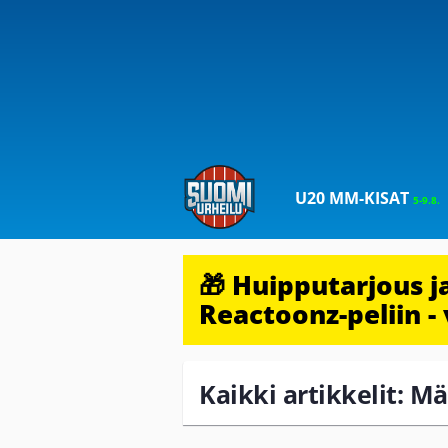
U20 MM-KISAT
5-9.8.
🎁 Huipputarjous 
Reactoonz-peliin - 
Kaikki artikkelit: M