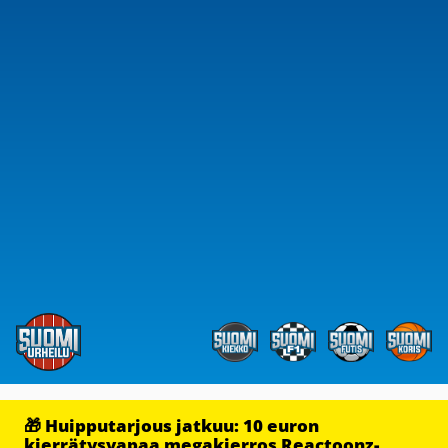
🎁 Huipputarjous jatkuu: 10 euron
kierrätysvapaa megakierros Reactoonz-