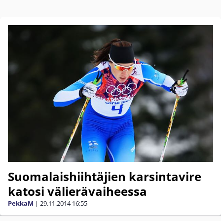
Suomalaishiihtäjien karsintavire
katosi välierävaiheessa
PekkaM
|
29.11.2014
16:55