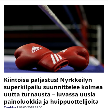
Kiintoisa paljastus! Nyrkkeilyn
superkilpailu suunnittelee kolmea
uutta turnausta – luvassa uusia
painoluokkia ja huippuottelijoita
Tuukka
|
09.05.2018
18:06