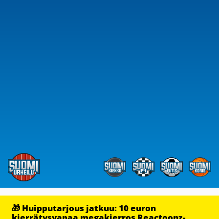
🎁 Huipputarjous jatkuu: 10 euron
kierrätysvapaa megakierros Reactoonz-