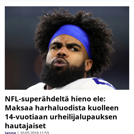
NFL-superähdeltä hieno ele:
Maksaa harhaluodista kuolleen
14-vuotiaan urheilijalupauksen
hautajaiset
Janne
|
10.05.2019
11:53