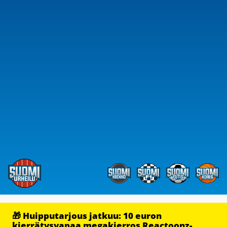
🎁 Huipputarjous jatkuu: 10 euron
kierrätysvapaa megakierros Reactoonz-