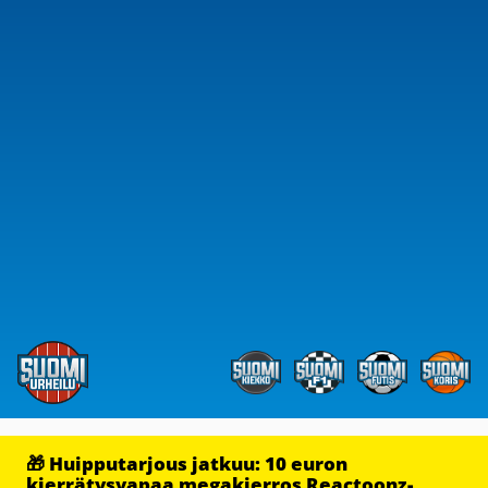
🎁 Huipputarjous jatkuu: 10 euron
kierrätysvapaa megakierros Reactoonz-