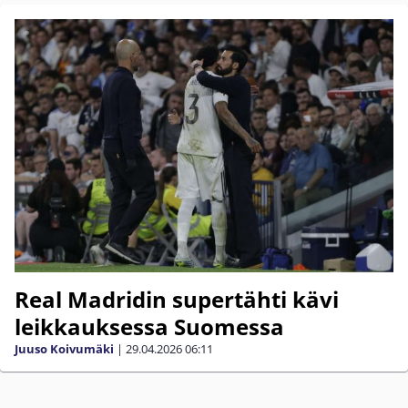
Real Madridin supertähti kävi
leikkauksessa Suomessa
Juuso Koivumäki
|
29.04.2026
06:11