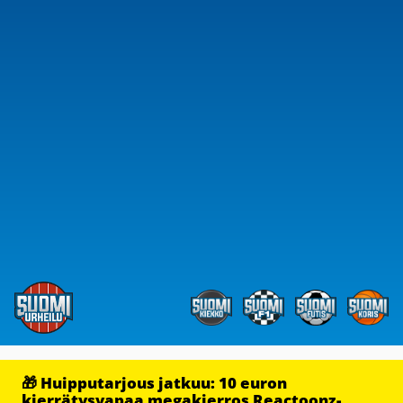
🎁 Huipputarjous jatkuu: 10 euron
kierrätysvapaa megakierros Reactoonz-