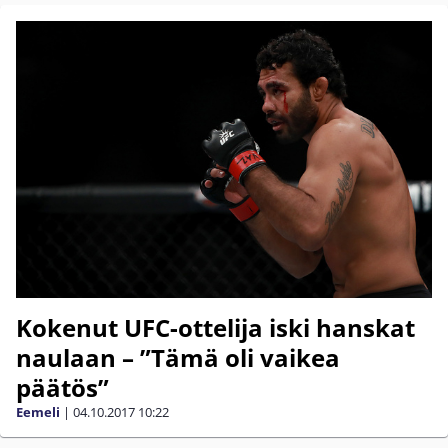
Kokenut UFC-ottelija iski hanskat
naulaan – ”Tämä oli vaikea
päätös”
Eemeli
|
04.10.2017
10:22