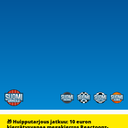
🎁 Huipputarjous jatkuu: 10 euron
kierrätysvapaa megakierros Reactoonz-