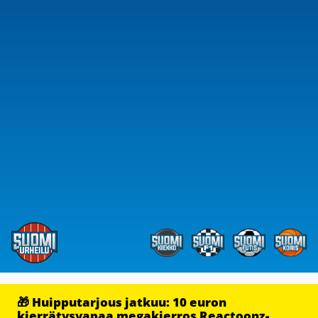
🎁 Huipputarjous jatkuu: 10 euron
kierrätysvapaa megakierros Reactoonz-