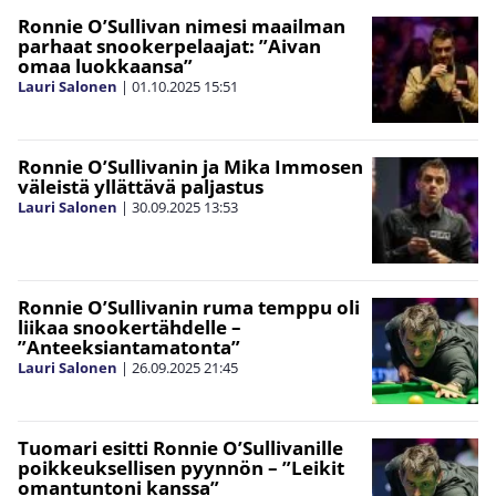
Ronnie O’Sullivan nimesi maailman
parhaat snookerpelaajat: ”Aivan
omaa luokkaansa”
Lauri Salonen
|
01.10.2025
15:51
Ronnie O’Sullivanin ja Mika Immosen
väleistä yllättävä paljastus
Lauri Salonen
|
30.09.2025
13:53
Ronnie O’Sullivanin ruma temppu oli
liikaa snookertähdelle –
”Anteeksiantamatonta”
Lauri Salonen
|
26.09.2025
21:45
Tuomari esitti Ronnie O’Sullivanille
poikkeuksellisen pyynnön – ”Leikit
omantuntoni kanssa”