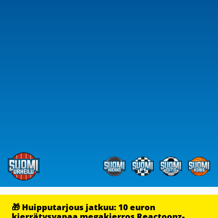
🎁 Huipputarjous jatkuu: 10 euron
kierrätysvapaa megakierros Reactoonz-