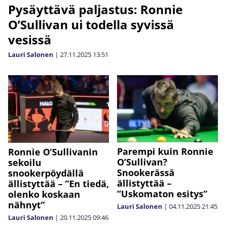
Pysäyttävä paljastus: Ronnie
O’Sullivan ui todella syvissä
vesissä
Lauri Salonen
|
27.11.2025
13:51
Parempi kuin Ronnie
Ronnie O’Sullivanin
O’Sullivan?
sekoilu
Snookerässä
snookerpöydällä
ällistyttää –
ällistyttää – ”En tiedä,
”Uskomaton esitys”
olenko koskaan
nähnyt”
Lauri Salonen
|
04.11.2025
21:45
Lauri Salonen
|
20.11.2025
09:46