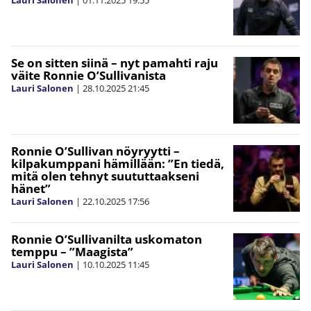
Lauri Salonen
|
01.11.2025
19:55
Se on sitten siinä – nyt pamahti raju
väite Ronnie O’Sullivanista
Lauri Salonen
|
28.10.2025
21:45
Ronnie O’Sullivan nöyryytti –
kilpakumppani hämillään: ”En tiedä,
mitä olen tehnyt suututtaakseni
hänet”
Lauri Salonen
|
22.10.2025
17:56
Ronnie O’Sullivanilta uskomaton
temppu – ”Maagista”
Lauri Salonen
|
10.10.2025
11:45