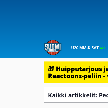
U20 MM-KISAT
5-9.8.
🎁 Huipputarjous 
Reactoonz-peliin - 
Kaikki artikkelit: P