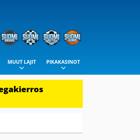
MUUT LAJIT
PIKAKASINOT
egakierros