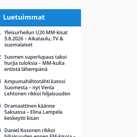
Luetuimmat
Yleisurheilun U20 MM-kisat
5.8.2026 – Aikataulu, TV &
suomalaiset
Suomen superlupaus takoi
hurjia tuloksia – MM-kulta
entistä lähempänä
Ampumahiihtotähti katosi
Suomesta – nyt Venla
Lehtonen rikkoi hiljaisuuden
Dramaattinen käänne
Saksassa – Elina Lampela
keskeytti kisan
Daniel Kosonen rikkoi
hiljaisuuden ennen EM-kisoja –