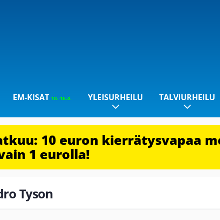
EM-KISAT
YLEISURHEILU
TALVIURHEILU
10.-16.8.
jatkuu: 10 euron kierrätysvapaa m
vain 1 eurolla!
edro Tyson