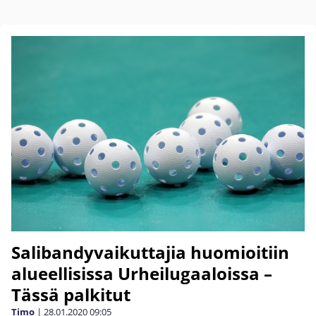
Salibandyvaikuttajia huomioitiin
alueellisissa Urheilugaaloissa –
Tässä palkitut
Timo
|
28.01.2020
09:05