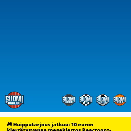
🎁 Huipputarjous jatkuu: 10 euron
kierrätysvapaa megakierros Reactoonz-