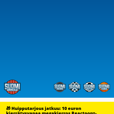
🎁 Huipputarjous jatkuu: 10 euron
kierrätysvapaa megakierros Reactoonz-