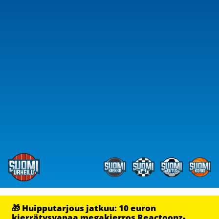
🎁 Huipputarjous jatkuu: 10 euron
kierrätysvapaa megakierros Reactoonz-