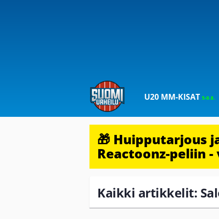
U20 MM-KISAT
5-9.8.
🎁 Huipputarjous 
Reactoonz-peliin - 
Kaikki artikkelit: Sa