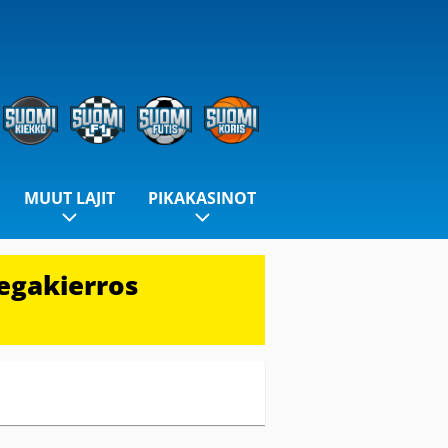
MUUT LAJIT
PIKAKASINOT
egakierros