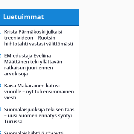
Luetuimmat
Krista Pärmäkoski julkaisi
treenivideon – Ruotsin
hiihtotähti vastasi välittömästi
EM-edustaja Eveliina
Määttänen teki yllättävän
ratkaisun juuri ennen
arvokisoja
Kaisa Mäkäräinen katosi
vuorille – nyt tuli ensimmäinen
viesti
Suomalaisjuoksija teki sen taas
– uusi Suomen ennätys syntyi
Turussa
Suomalaishiihtäjä säväytti