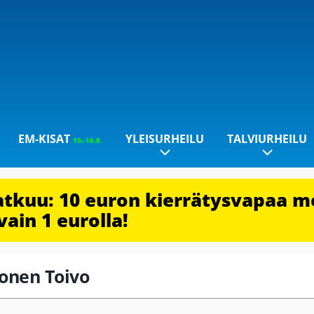
EM-KISAT
YLEISURHEILU
TALVIURHEILU
10.-16.8.
jatkuu: 10 euron kierrätysvapaa m
vain 1 eurolla!
lonen Toivo