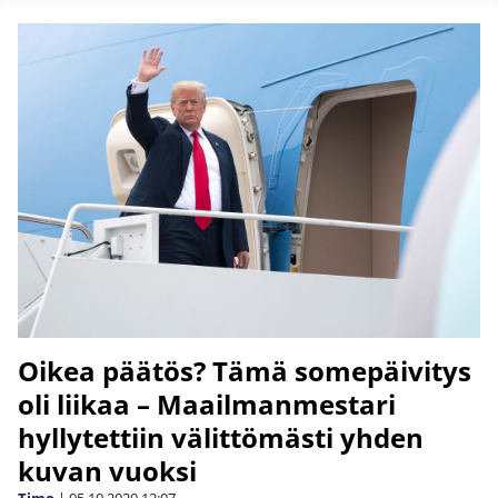
Oikea päätös? Tämä somepäivitys
oli liikaa – Maailmanmestari
hyllytettiin välittömästi yhden
kuvan vuoksi
Timo
|
05.10.2020
12:07