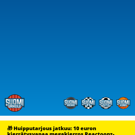
🎁 Huipputarjous jatkuu: 10 euron
kierrätysvapaa megakierros Reactoonz-