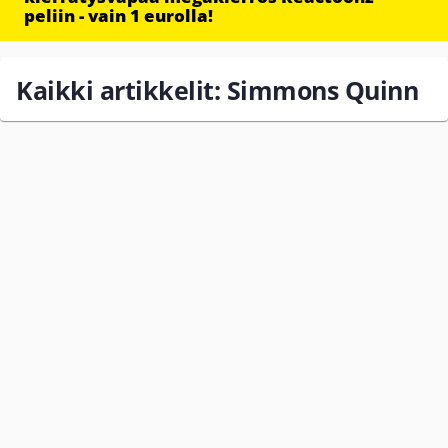
peliin - vain 1 eurolla!
Kaikki artikkelit: Simmons Quinn