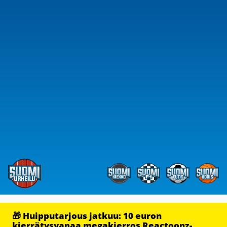
🎁 Huipputarjous jatkuu: 10 euron
kierrätysvapaa megakierros Reactoonz-