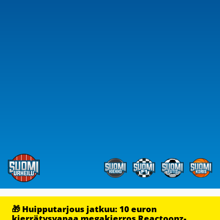
🎁 Huipputarjous jatkuu: 10 euron
kierrätysvapaa megakierros Reactoonz-