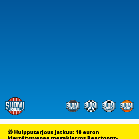
🎁 Huipputarjous jatkuu: 10 euron
kierrätysvapaa megakierros Reactoonz-