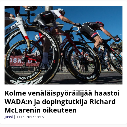
Kolme venäläispyöräilijää haastoi
WADA:n ja dopingtutkija Richard
McLarenin oikeuteen
Jussi
|
11.09.2017
19:15