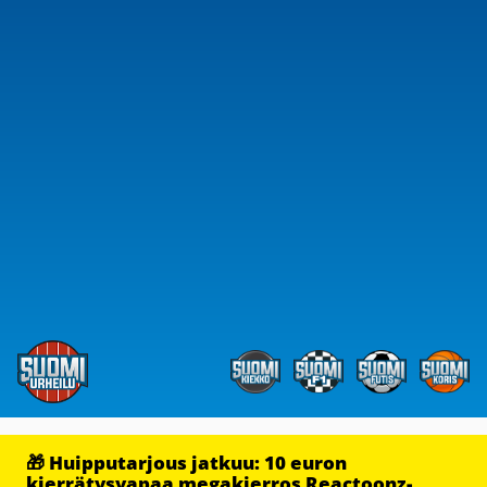
🎁 Huipputarjous jatkuu: 10 euron
kierrätysvapaa megakierros Reactoonz-