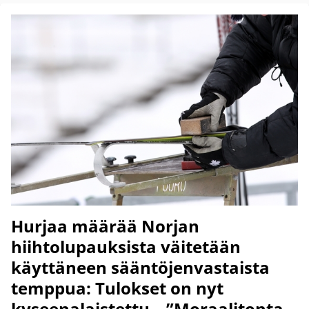
Hurjaa määrää Norjan
hiihtolupauksista väitetään
käyttäneen sääntöjenvastaista
temppua: Tulokset on nyt
kyseenalaistettu – ”Moraalitonta