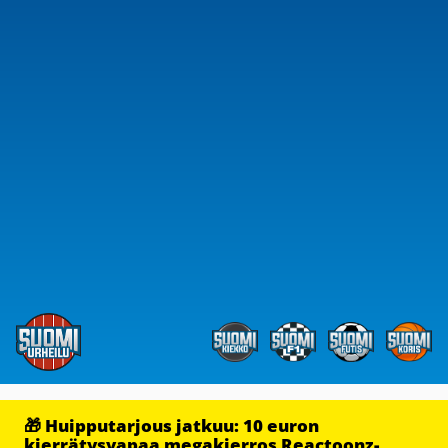
🎁 Huipputarjous jatkuu: 10 euron
kierrätysvapaa megakierros Reactoonz-