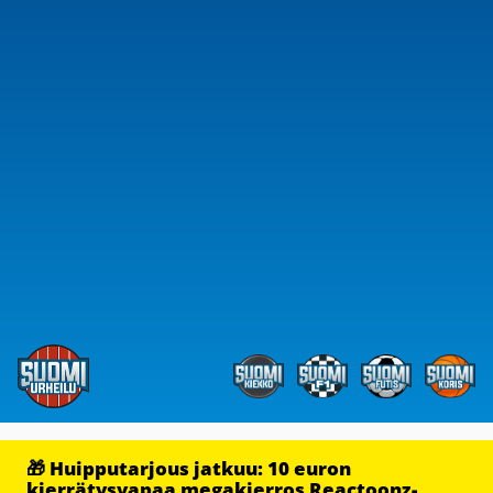
🎁 Huipputarjous jatkuu: 10 euron
kierrätysvapaa megakierros Reactoonz-