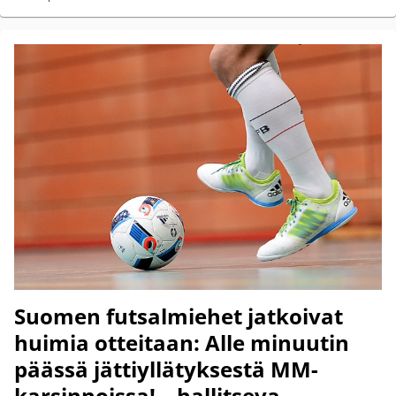
Suomen futsalmiehet jatkoivat
huimia otteitaan: Alle minuutin
päässä jättiyllätyksestä MM-
karsinnoissa! – hallitseva