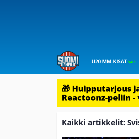
U20 MM-KISAT
5-9.8.
🎁 Huipputarjous 
Reactoonz-peliin - 
Kaikki artikkelit: S