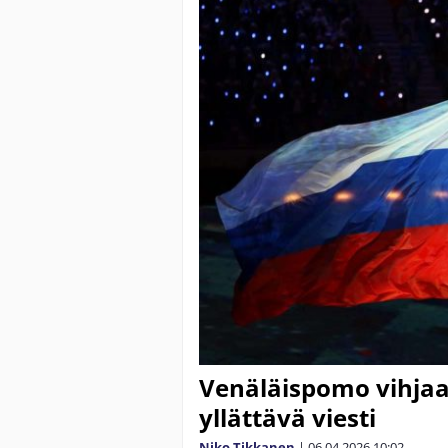
Venäläispomo vihjaa 
yllättävä viesti
Niko Tikkanen
|
06.04.2026
10:02