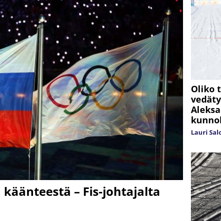
Oliko 
vedäty
Aleksa
kunnol
Lauri Sa
käänteestä – Fis-johtajalta