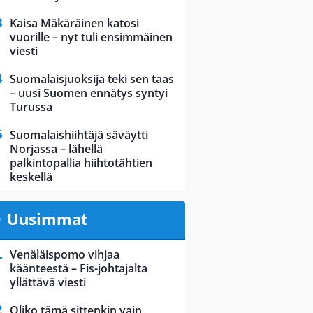
Kaisa Mäkäräinen katosi
vuorille – nyt tuli ensimmäinen
viesti
Suomalaisjuoksija teki sen taas
– uusi Suomen ennätys syntyi
Turussa
Suomalaishiihtäjä säväytti
Norjassa – lähellä
palkintopallia hiihtotähtien
keskellä
Uusimmat
Venäläispomo vihjaa
käänteestä – Fis-johtajalta
yllättävä viesti
Oliko tämä sittenkin vain