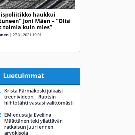
ispoliitikko haukkui
tuneen” Joni Mäen – ”Olisi
t toimia kuin mies”
lonen
|
27.01.2021
19:01
Luetuimmat
Krista Pärmäkoski julkaisi
treenivideon – Ruotsin
hiihtotähti vastasi välittömästi
EM-edustaja Eveliina
Määttänen teki yllättävän
ratkaisun juuri ennen
arvokisoja