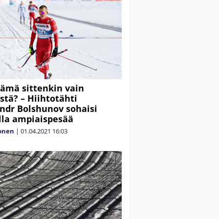
tämä sittenkin vain
stä? – Hiihtotähti
ndr Bolshunov sohaisi
la ampiaispesää
lonen
|
01.04.2021
16:03