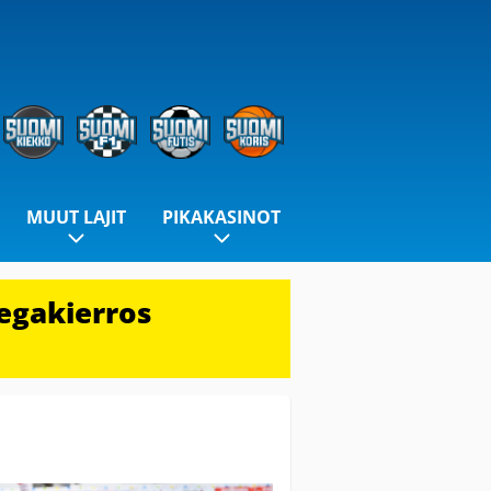
MUUT LAJIT
PIKAKASINOT
egakierros