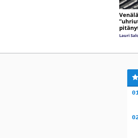
Venälä
”uhriu
pitäny
Lauri Sa