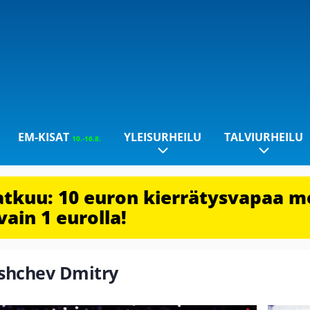
EM-KISAT
YLEISURHEILU
TALVIURHEILU
10.-16.8.
jatkuu: 10 euron kierrätysvapaa m
vain 1 eurolla!
vishchev Dmitry