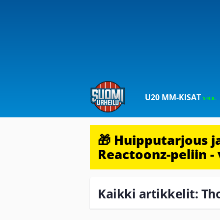
U20 MM-KISAT
5-9.8.
🎁 Huipputarjous 
Reactoonz-peliin - 
Kaikki artikkelit: 