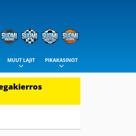
MUUT LAJIT
PIKAKASINOT
egakierros