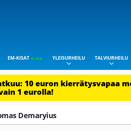
EM-KISAT
YLEISURHEILU
TALVIURHEILU
10.-16.8.
jatkuu: 10 euron kierrätysvapaa m
vain 1 eurolla!
Thomas Demaryius