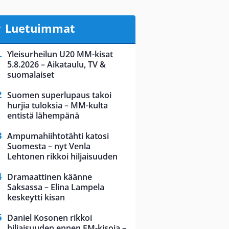
Luetuimmat
Yleisurheilun U20 MM-kisat
5.8.2026 – Aikataulu, TV &
suomalaiset
Suomen superlupaus takoi
hurjia tuloksia – MM-kulta
entistä lähempänä
Ampumahiihtotähti katosi
Suomesta – nyt Venla
Lehtonen rikkoi hiljaisuuden
Dramaattinen käänne
Saksassa – Elina Lampela
keskeytti kisan
Daniel Kosonen rikkoi
hiljaisuuden ennen EM-kisoja –