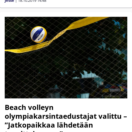
Jesse
|
18.10.2019
14:48
Beach volleyn
olympiakarsintaedustajat valittu –
”Jatkopaikkaa lähdetään