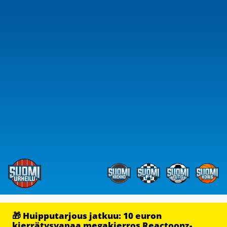
🎁 Huipputarjous jatkuu: 10 euron
kierrätysvapaa megakierros Reactoonz-