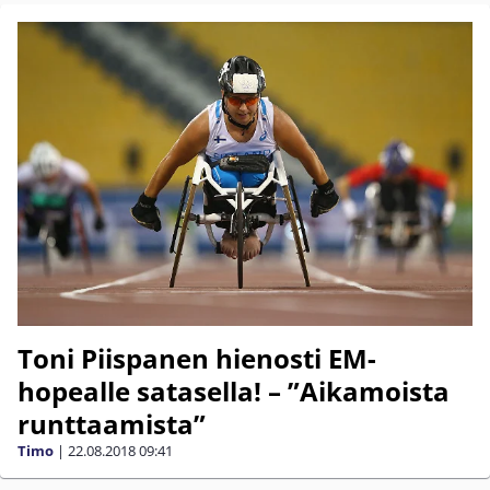
Toni Piispanen hienosti EM-
hopealle satasella! – ”Aikamoista
runttaamista”
Timo
|
22.08.2018
09:41