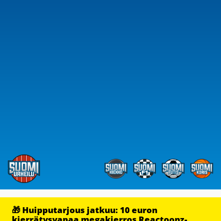
🎁 Huipputarjous jatkuu: 10 euron
kierrätysvapaa megakierros Reactoonz-