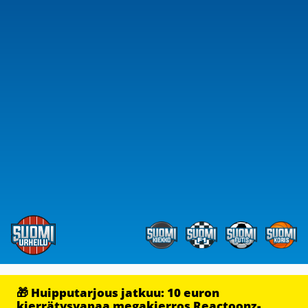
🎁 Huipputarjous jatkuu: 10 euron
kierrätysvapaa megakierros Reactoonz-