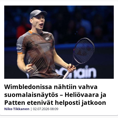
Wimbledonissa nähtiin vahva
suomalaisnäytös – Heliövaara ja
Patten etenivät helposti jatkoon
Niko Tikkanen
|
02.07.2026
08:09