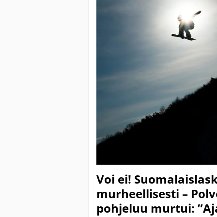
Voi ei! Suomalaislask
murheellisesti – Polv
pohjeluu murtui: ”Aja