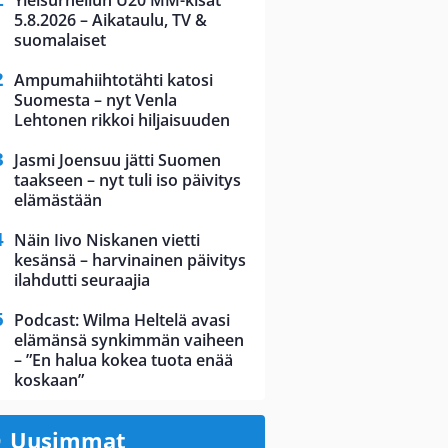
Yleisurheilun U20 MM-kisat
5.8.2026 – Aikataulu, TV &
suomalaiset
Ampumahiihtotähti katosi
Suomesta – nyt Venla
Lehtonen rikkoi hiljaisuuden
Jasmi Joensuu jätti Suomen
taakseen – nyt tuli iso päivitys
elämästään
Näin Iivo Niskanen vietti
kesänsä – harvinainen päivitys
ilahdutti seuraajia
Podcast: Wilma Heltelä avasi
elämänsä synkimmän vaiheen
– ”En halua kokea tuota enää
koskaan”
Uusimmat