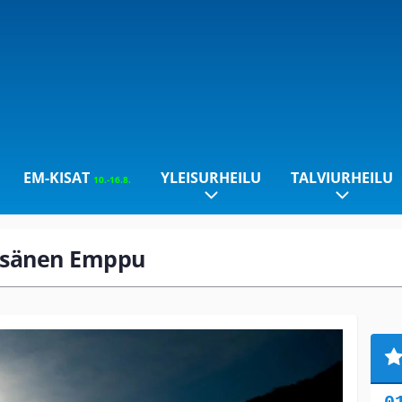
EM-KISAT
YLEISURHEILU
TALVIURHEILU
10.-16.8.
äisänen Emppu