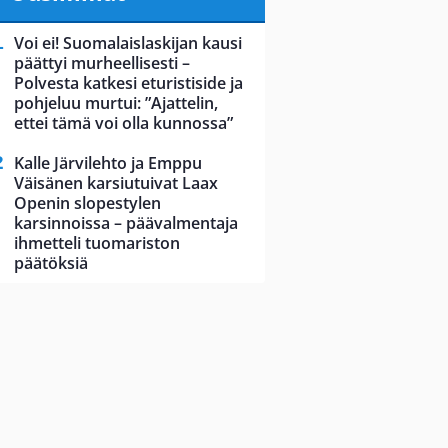
Voi ei! Suomalaislaskijan kausi
päättyi murheellisesti –
Polvesta katkesi eturistiside ja
pohjeluu murtui: ”Ajattelin,
ettei tämä voi olla kunnossa”
Kalle Järvilehto ja Emppu
Väisänen karsiutuivat Laax
Openin slopestylen
karsinnoissa – päävalmentaja
ihmetteli tuomariston
päätöksiä