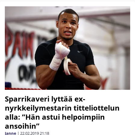
Sparrikaveri lyttää ex-
nyrkkeilymestarin titteliottelun
alla: ”Hän astui helpoimpiin
ansoihin”
Janne
|
22.02.2019
21:18