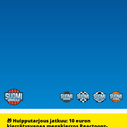
🎁 Huipputarjous jatkuu: 10 euron
kierrätysvapaa megakierros Reactoonz-