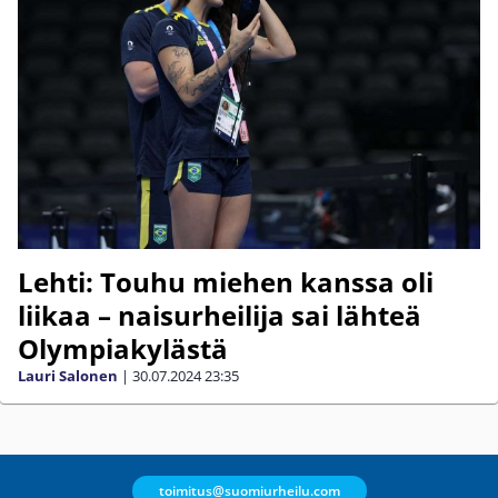
Lehti: Touhu miehen kanssa oli
liikaa – naisurheilija sai lähteä
Olympiakylästä
Lauri Salonen
|
30.07.2024
23:35
toimitus@suomiurheilu.com