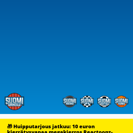
🎁 Huipputarjous jatkuu: 10 euron
kierrätysvapaa megakierros Reactoonz-