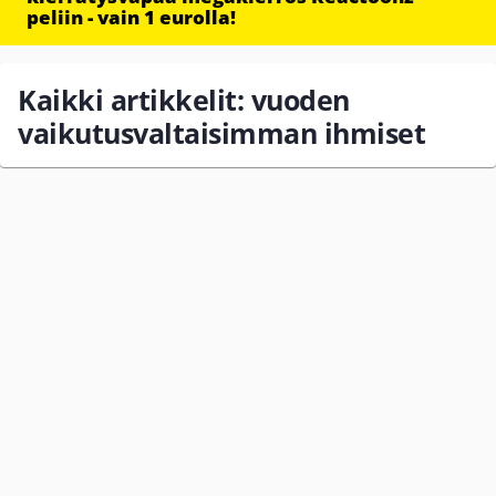
peliin - vain 1 eurolla!
Kaikki artikkelit: vuoden
vaikutusvaltaisimman ihmiset