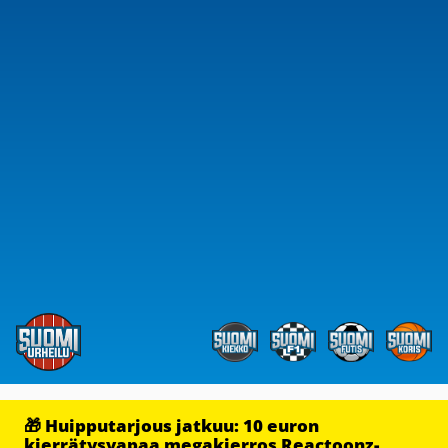
🎁 Huipputarjous jatkuu: 10 euron
kierrätysvapaa megakierros Reactoonz-