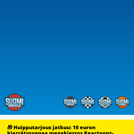
🎁 Huipputarjous jatkuu: 10 euron
kierrätysvapaa megakierros Reactoonz-