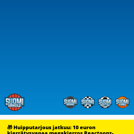
🎁 Huipputarjous jatkuu: 10 euron
kierrätysvapaa megakierros Reactoonz-