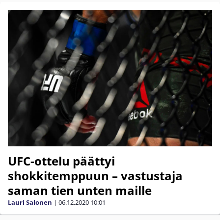
UFC-ottelu päättyi
shokkitemppuun – vastustaja
saman tien unten maille
Lauri Salonen
|
06.12.2020
10:01