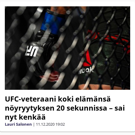
UFC-veteraani koki elämänsä
nöyryytyksen 20 sekunnissa – sai
nyt kenkää
Lauri Salonen
|
11.12.2020
19:02