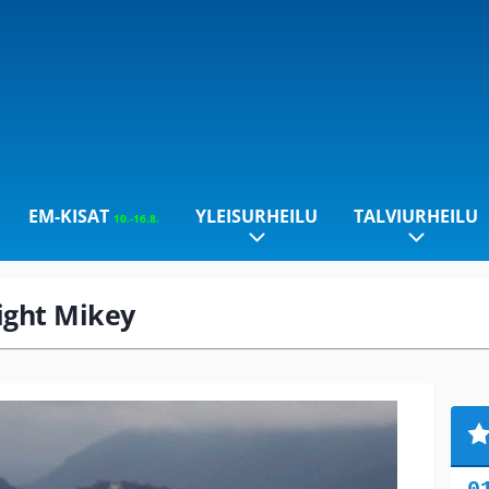
EM-KISAT
YLEISURHEILU
TALVIURHEILU
10.-16.8.
right Mikey