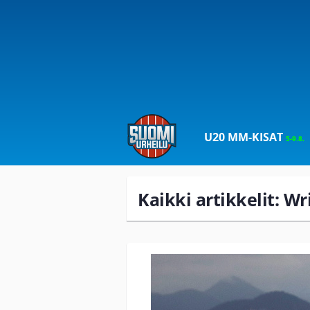
U20 MM-KISAT
5-9.8.
Kaikki artikkelit: W