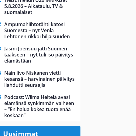
Yleisurheilun U20 MM-kisat
5.8.2026 – Aikataulu, TV &
suomalaiset
Ampumahiihtotähti katosi
Suomesta – nyt Venla
Lehtonen rikkoi hiljaisuuden
Jasmi Joensuu jätti Suomen
taakseen – nyt tuli iso päivitys
elämästään
Näin Iivo Niskanen vietti
kesänsä – harvinainen päivitys
ilahdutti seuraajia
Podcast: Wilma Heltelä avasi
elämänsä synkimmän vaiheen
– ”En halua kokea tuota enää
koskaan”
Uusimmat