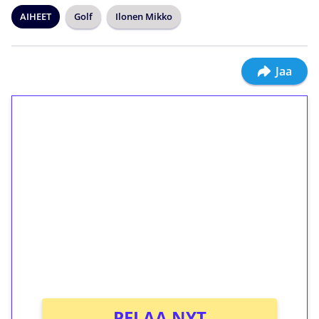
AIHEET
Golf
Ilonen Mikko
Jaa
1€ = 10€ arvosta
ilmaiskierroksia ilman
kierrätystä!
Talleta 1€
Saat heti 50 ilmaiskierrosta Tuohi 1000 -
peliin (arvo 0,20€ per kierros)!
Ei kierrätysvaatimusta!
PELAA NYT