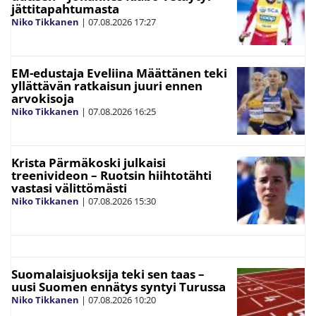
jättitapahtumasta
Niko Tikkanen
|
07.08.2026
17:27
EM-edustaja Eveliina Määttänen teki
yllättävän ratkaisun juuri ennen
arvokisoja
Niko Tikkanen
|
07.08.2026
16:25
Krista Pärmäkoski julkaisi
treenivideon – Ruotsin hiihtotähti
vastasi välittömästi
Niko Tikkanen
|
07.08.2026
15:30
Suomalaisjuoksija teki sen taas –
uusi Suomen ennätys syntyi Turussa
Niko Tikkanen
|
07.08.2026
10:20