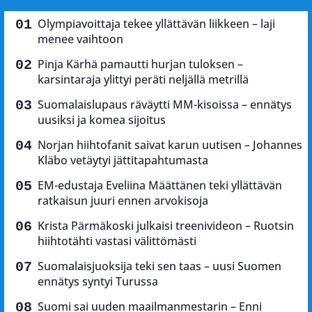
Olympiavoittaja tekee yllättävän liikkeen – laji
menee vaihtoon
Pinja Kärhä pamautti hurjan tuloksen –
karsintaraja ylittyi peräti neljällä metrillä
Suomalaislupaus räväytti MM-kisoissa – ennätys
uusiksi ja komea sijoitus
Norjan hiihtofanit saivat karun uutisen – Johannes
Kläbo vetäytyi jättitapahtumasta
EM-edustaja Eveliina Määttänen teki yllättävän
ratkaisun juuri ennen arvokisoja
Krista Pärmäkoski julkaisi treenivideon – Ruotsin
hiihtotähti vastasi välittömästi
Suomalaisjuoksija teki sen taas – uusi Suomen
ennätys syntyi Turussa
Suomi sai uuden maailmanmestarin – Enni