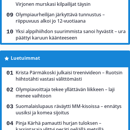
Virjonen murskasi kilpailijat täysin
Olympiaurheilijan järkyttävä tunnustus –
riippuvuus alkoi jo 12-vuotiaana
Yksi alppihiihdon suurimmista sanoi hyvästit – ura
päättyi karuun käänteeseen
Luetuimmat
Krista Pärmäkoski julkaisi treenivideon – Ruotsin
hiihtotähti vastasi välittömästi
Olympiavoittaja tekee yllättävän liikkeen – laji
menee vaihtoon
Suomalaislupaus räväytti MM-kisoissa – ennätys
uusiksi ja komea sijoitus
Pinja Kärhä pamautti hurjan tuloksen –
karsintaraja ylittyi peräti neljällä metrillä