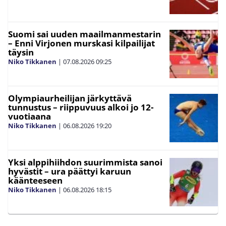
Suomi sai uuden maailmanmestarin
– Enni Virjonen murskasi kilpailijat
täysin
Niko Tikkanen
|
07.08.2026
09:25
Olympiaurheilijan järkyttävä
tunnustus – riippuvuus alkoi jo 12-
vuotiaana
Niko Tikkanen
|
06.08.2026
19:20
Yksi alppihiihdon suurimmista sanoi
hyvästit – ura päättyi karuun
käänteeseen
Niko Tikkanen
|
06.08.2026
18:15