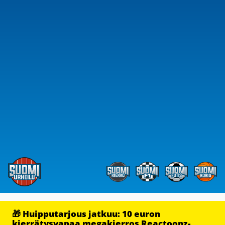
🎁 Huipputarjous jatkuu: 10 euron
kierrätysvapaa megakierros Reactoonz-