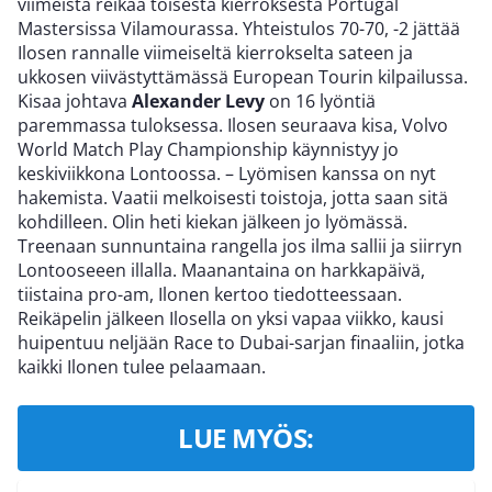
viimeistä reikää toisesta kierroksesta Portugal
Mastersissa Vilamourassa. Yhteistulos 70-70, -2 jättää
Ilosen rannalle viimeiseltä kierrokselta sateen ja
ukkosen viivästyttämässä European Tourin kilpailussa.
Kisaa johtava
Alexander Levy
on 16 lyöntiä
paremmassa tuloksessa. Ilosen seuraava kisa, Volvo
World Match Play Championship käynnistyy jo
keskiviikkona Lontoossa. – Lyömisen kanssa on nyt
hakemista. Vaatii melkoisesti toistoja, jotta saan sitä
kohdilleen. Olin heti kiekan jälkeen jo lyömässä.
Treenaan sunnuntaina rangella jos ilma sallii ja siirryn
Lontooseeen illalla. Maanantaina on harkkapäivä,
tiistaina pro-am, Ilonen kertoo tiedotteessaan.
Reikäpelin jälkeen Ilosella on yksi vapaa viikko, kausi
huipentuu neljään Race to Dubai-sarjan finaaliin, jotka
kaikki Ilonen tulee pelaamaan.
LUE MYÖS: