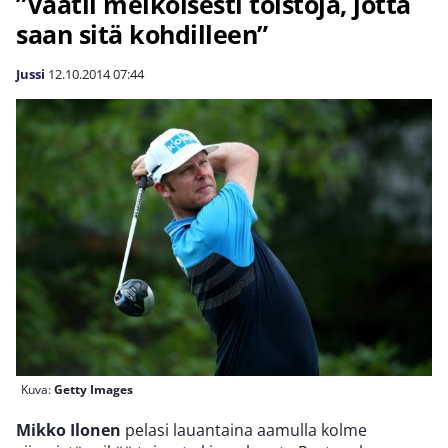
”Vaatii melkoisesti toistoja, jotta
saan sitä kohdilleen”
Jussi
12.10.2014
07:44
Kuva:
Getty Images
Mikko Ilonen
pelasi lauantaina aamulla kolme