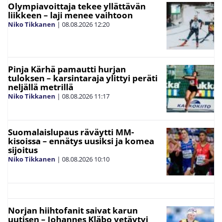
Olympiavoittaja tekee yllättävän
liikkeen – laji menee vaihtoon
Niko Tikkanen
|
08.08.2026
12:20
Pinja Kärhä pamautti hurjan
tuloksen – karsintaraja ylittyi peräti
neljällä metrillä
Niko Tikkanen
|
08.08.2026
11:17
Suomalaislupaus räväytti MM-
kisoissa – ennätys uusiksi ja komea
sijoitus
Niko Tikkanen
|
08.08.2026
10:10
Norjan hiihtofanit saivat karun
uutisen – Johannes Kläbo vetäytyi