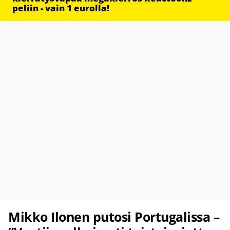
peliin - vain 1 eurolla!
Mikko Ilonen putosi Portugalissa –