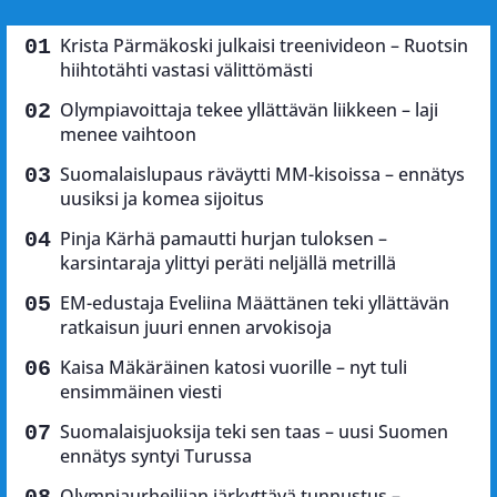
Krista Pärmäkoski julkaisi treenivideon – Ruotsin
hiihtotähti vastasi välittömästi
Olympiavoittaja tekee yllättävän liikkeen – laji
menee vaihtoon
Suomalaislupaus räväytti MM-kisoissa – ennätys
uusiksi ja komea sijoitus
Pinja Kärhä pamautti hurjan tuloksen –
karsintaraja ylittyi peräti neljällä metrillä
EM-edustaja Eveliina Määttänen teki yllättävän
ratkaisun juuri ennen arvokisoja
Kaisa Mäkäräinen katosi vuorille – nyt tuli
ensimmäinen viesti
Suomalaisjuoksija teki sen taas – uusi Suomen
ennätys syntyi Turussa
Olympiaurheilijan järkyttävä tunnustus –