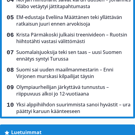
Kläbo vetäytyi jättitapahtumasta
EM-edustaja Eveliina Määttänen teki yllättävän
ratkaisun juuri ennen arvokisoja
Krista Pärmäkoski julkaisi treenivideon – Ruotsin
hiihtotähti vastasi välittömästi
Suomalaisjuoksija teki sen taas – uusi Suomen
ennätys syntyi Turussa
Suomi sai uuden maailmanmestarin – Enni
Virjonen murskasi kilpailijat täysin
Olympiaurheilijan järkyttävä tunnustus –
riippuvuus alkoi jo 12-vuotiaana
Yksi alppihiihdon suurimmista sanoi hyvästit – ura
päättyi karuun käänteeseen
Luetuimmat