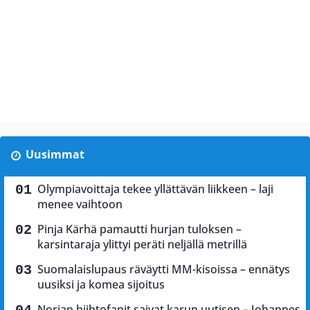
Uusimmat
Olympiavoittaja tekee yllättävän liikkeen – laji
menee vaihtoon
Pinja Kärhä pamautti hurjan tuloksen –
karsintaraja ylittyi peräti neljällä metrillä
Suomalaislupaus räväytti MM-kisoissa – ennätys
uusiksi ja komea sijoitus
Norjan hiihtofanit saivat karun uutisen – Johannes