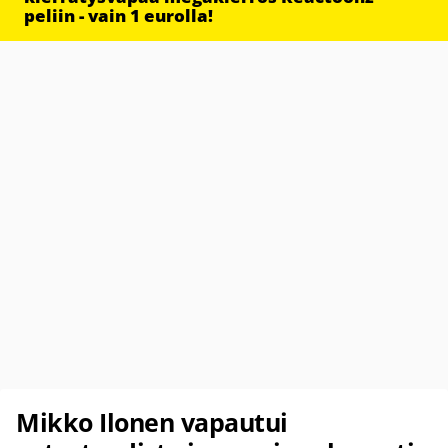
peliin - vain 1 eurolla!
Mikko Ilonen vapautui