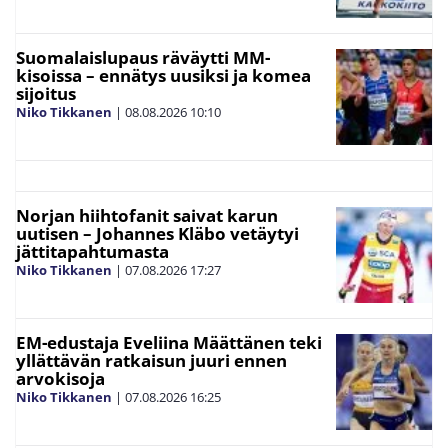
Suomalaislupaus räväytti MM-
kisoissa – ennätys uusiksi ja komea
sijoitus
Niko Tikkanen
|
08.08.2026
10:10
Norjan hiihtofanit saivat karun
uutisen – Johannes Kläbo vetäytyi
jättitapahtumasta
Niko Tikkanen
|
07.08.2026
17:27
EM-edustaja Eveliina Määttänen teki
yllättävän ratkaisun juuri ennen
arvokisoja
Niko Tikkanen
|
07.08.2026
16:25