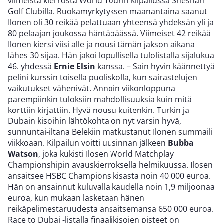
viimeistä kierrosta World Tourin kilpailussa Sheshan
Golf Clubilla. Ruokamyrkytyksen maanantaina saanut
Ilonen oli 30 reikää pelattuaan yhteensä yhdeksän yli ja
80 pelaajan joukossa häntäpäässä. Viimeiset 42 reikää
Ilonen kiersi viisi alle ja nousi tämän jakson aikana
lähes 30 sijaa. Hän jakoi lopullisella tulolistalla sijalukua
46. yhdessä
Ernie Elsin
kanssa. – Sain hyvin käännettyä
pelini kurssin toisella puoliskolla, kun sairastelujen
vaikutukset vähenivät. Annoin viikonloppuna
parempiinkin tuloksiin mahdollisuuksia kuin mitä
korttiin kirjattiin. Hyvä nousu kuitenkin. Turkin ja
Dubain kisoihin lähtökohta on nyt varsin hyvä,
sunnuntai-iltana Belekiin matkustanut Ilonen summaili
viikkoaan. Kilpailun voitti uusinnan jälkeen
Bubba
Watson
, joka kukisti Ilosen World Matchplay
Championshipin avauskierroksella helmikuussa. Ilosen
ansaitsee HSBC Champions kisasta noin 40 000 euroa.
Hän on ansainnut kuluvalla kaudella noin 1,9 miljoonaa
euroa, kun mukaan lasketaan hänen
reikäpelimestaruudesta ansaitsemansa 650 000 euroa.
Race to Dubai -listalla finaalikisojen pisteet on