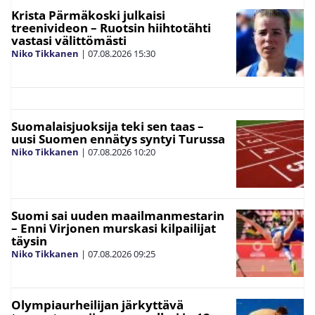
Krista Pärmäkoski julkaisi
treenivideon – Ruotsin hiihtotähti
vastasi välittömästi
Niko Tikkanen
|
07.08.2026
15:30
Suomalaisjuoksija teki sen taas –
uusi Suomen ennätys syntyi Turussa
Niko Tikkanen
|
07.08.2026
10:20
Suomi sai uuden maailmanmestarin
– Enni Virjonen murskasi kilpailijat
täysin
Niko Tikkanen
|
07.08.2026
09:25
Olympiaurheilijan järkyttävä