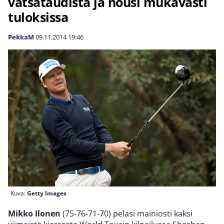
vatsataudista ja nousi mukavasti
tuloksissa
PekkaM
09.11.2014
19:46
Kuva:
Getty Images
Mikko Ilonen
(75-76-71-70) pelasi mainiosti kaksi