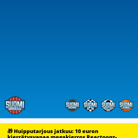
🎁 Huipputarjous jatkuu: 10 euron
kierrätysvapaa megakierros Reactoonz-