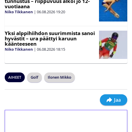
tunnustus – riippuvuus alkoi jo 12-
vuotiaana
Niko Tikkanen
|
06.08.2026
19:20
Yksi alppihiihdon suurimmista sanoi
hyvästit – ura päättyi karuun
käänteeseen
Niko Tikkanen
|
06.08.2026
18:15
AIHEET
Golf
Ilonen Mikko
Jaa
1€ = 10€ arvosta
ilmaiskierroksia ilman