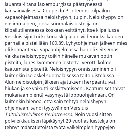
lauantai-iltana Luxemburgissa päättyneessä
kansainvälisessä Coupe du Printemps -kilpailun
vapaaohjelmassa neloishypyn, tulpin. Neloishyppy on
ensimmäinen, jonka suomalaisluistelija on
kilpailutilanteessa koskaan esittänyt. Itse kilpailussa
Versluis sijoittui kokonaiskilpailun viidenneksi kauden
parhailla pisteillään 169,89. Lyhytohjelman jälkeen mies
oli kolmantena, vapaaohjelmassa hän oli seitsemäs.
Vaikka neloishyppy toikin hänelle mukavan potin
pisteitä, lähes kymmenen pistettä, verotti kolme
kaatumista pisteitä. Neloishypyn onnistuminen oli
kuitenkin iso askel suomalaisessa taitoluistelussa. –
Alun neloistulpin jälkeen ajatukseni herpaantuivat
hiukan ja se vaikutti keskittymiseeni. Kaatumiset toivat
mukanaan pientä väsymystä loppuohjelmaan. On
kuitenkin hienoa, että sain tehtyä neloishypyn
ohjelmaan, sanoi tyytyväinen Versluis
Taitoluisteluliiton tiedotteessa
. Noin vuosi sitten
polvileikkauksen läpikäynyt 20-vuotias luistelija on
tehnyt määrätietoista työtä vaikeimpien hyppyjen