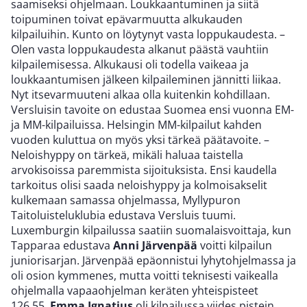
saamiseksi ohjelmaan. Loukkaantuminen ja siitä
toipuminen toivat epävarmuutta alkukauden
kilpailuihin. Kunto on löytynyt vasta loppukaudesta. –
Olen vasta loppukaudesta alkanut päästä vauhtiin
kilpailemisessa. Alkukausi oli todella vaikeaa ja
loukkaantumisen jälkeen kilpaileminen jännitti liikaa.
Nyt itsevarmuuteni alkaa olla kuitenkin kohdillaan.
Versluisin tavoite on edustaa Suomea ensi vuonna EM-
ja MM-kilpailuissa. Helsingin MM-kilpailut kahden
vuoden kuluttua on myös yksi tärkeä päätavoite. –
Neloishyppy on tärkeä, mikäli haluaa taistella
arvokisoissa paremmista sijoituksista. Ensi kaudella
tarkoitus olisi saada neloishyppy ja kolmoisakselit
kulkemaan samassa ohjelmassa, Myllypuron
Taitoluisteluklubia edustava Versluis tuumi.
Luxemburgin kilpailussa saatiin suomalaisvoittaja, kun
Tapparaa edustava
Anni Järvenpää
voitti kilpailun
juniorisarjan. Järvenpää epäonnistui lyhytohjelmassa ja
oli osion kymmenes, mutta voitti teknisesti vaikealla
ohjelmalla vapaaohjelman keräten yhteispisteet
126,55.
Emma Ignatius
oli kilpailussa viides pistein