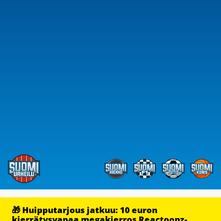
🎁 Huipputarjous jatkuu: 10 euron
kierrätysvapaa megakierros Reactoonz-