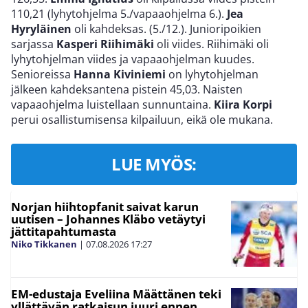
110,21 (lyhytohjelma 5./vapaaohjelma 6.).
Jea
Hyryläinen
oli kahdeksas. (5./12.). Junioripoikien
sarjassa
Kasperi Riihimäki
oli viides. Riihimäki oli
lyhytohjelman viides ja vapaaohjelman kuudes.
Senioreissa
Hanna Kiviniemi
on lyhytohjelman
jälkeen kahdeksantena pistein 45,03. Naisten
vapaaohjelma luistellaan sunnuntaina.
Kiira Korpi
perui osallistumisensa kilpailuun, eikä ole mukana.
LUE MYÖS:
Norjan hiihtopfanit saivat karun
uutisen – Johannes Kläbo vetäytyi
jättitapahtumasta
Niko Tikkanen
|
07.08.2026
17:27
EM-edustaja Eveliina Määttänen teki
yllättävän ratkaisun juuri ennen