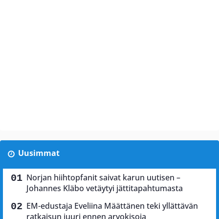
Uusimmat
Norjan hiihtopfanit saivat karun uutisen –
Johannes Kläbo vetäytyi jättitapahtumasta
EM-edustaja Eveliina Määttänen teki yllättävän
ratkaisun juuri ennen arvokisoja