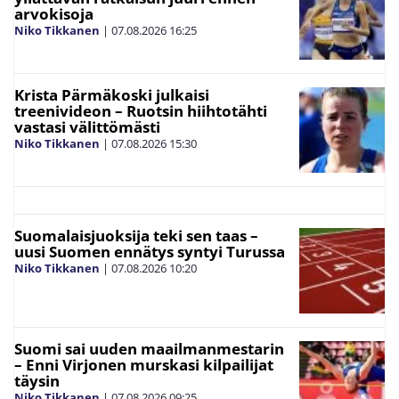
arvokisoja
Niko Tikkanen
|
07.08.2026
16:25
Krista Pärmäkoski julkaisi
treenivideon – Ruotsin hiihtotähti
vastasi välittömästi
Niko Tikkanen
|
07.08.2026
15:30
Suomalaisjuoksija teki sen taas –
uusi Suomen ennätys syntyi Turussa
Niko Tikkanen
|
07.08.2026
10:20
Suomi sai uuden maailmanmestarin
– Enni Virjonen murskasi kilpailijat
täysin
Niko Tikkanen
|
07.08.2026
09:25