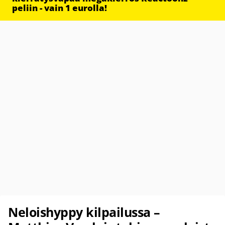
peliin - vain 1 eurolla!
Neloishyppy kilpailussa –