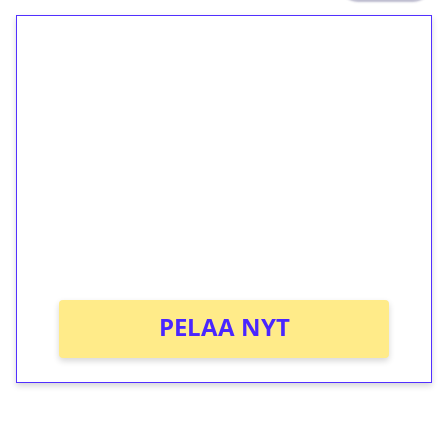
1€ = 10€ arvosta
ilmaiskierroksia ilman
kierrätystä!
Talleta 1€
Saat heti 50 ilmaiskierrosta Tuohi 1000 -
peliin (arvo 0,20€ per kierros)!
Ei kierrätysvaatimusta!
PELAA NYT