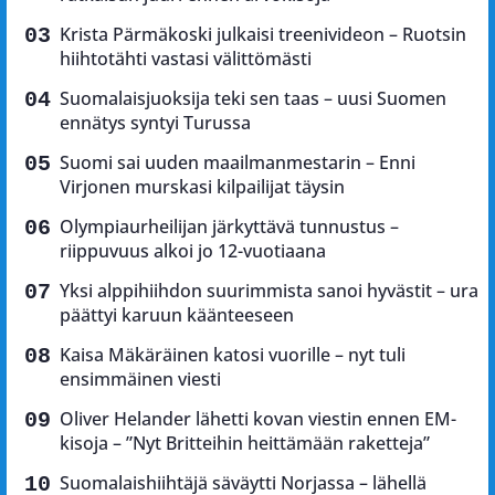
Krista Pärmäkoski julkaisi treenivideon – Ruotsin
hiihtotähti vastasi välittömästi
Suomalaisjuoksija teki sen taas – uusi Suomen
ennätys syntyi Turussa
Suomi sai uuden maailmanmestarin – Enni
Virjonen murskasi kilpailijat täysin
Olympiaurheilijan järkyttävä tunnustus –
riippuvuus alkoi jo 12-vuotiaana
Yksi alppihiihdon suurimmista sanoi hyvästit – ura
päättyi karuun käänteeseen
Kaisa Mäkäräinen katosi vuorille – nyt tuli
ensimmäinen viesti
Oliver Helander lähetti kovan viestin ennen EM-
kisoja – ”Nyt Britteihin heittämään raketteja”
Suomalaishiihtäjä säväytti Norjassa – lähellä