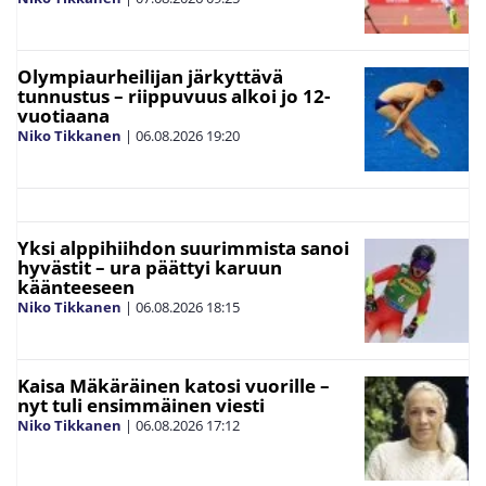
Olympiaurheilijan järkyttävä
tunnustus – riippuvuus alkoi jo 12-
vuotiaana
Niko Tikkanen
|
06.08.2026
19:20
Yksi alppihiihdon suurimmista sanoi
hyvästit – ura päättyi karuun
käänteeseen
Niko Tikkanen
|
06.08.2026
18:15
Kaisa Mäkäräinen katosi vuorille –
nyt tuli ensimmäinen viesti
Niko Tikkanen
|
06.08.2026
17:12