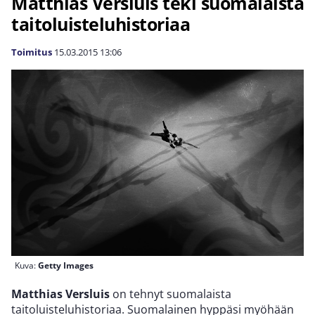
Matthias Versluis teki suomalaista
taitoluisteluhistoriaa
Toimitus
15.03.2015
13:06
Kuva:
Getty Images
Matthias Versluis
on tehnyt suomalaista
taitoluisteluhistoriaa. Suomalainen hyppäsi myöhään