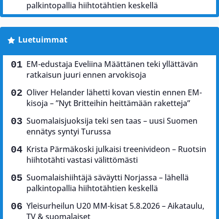
palkintopallia hiihtotähtien keskellä
Luetuimmat
EM-edustaja Eveliina Määttänen teki yllättävän
ratkaisun juuri ennen arvokisoja
Oliver Helander lähetti kovan viestin ennen EM-
kisoja – ”Nyt Britteihin heittämään raketteja”
Suomalaisjuoksija teki sen taas – uusi Suomen
ennätys syntyi Turussa
Krista Pärmäkoski julkaisi treenivideon – Ruotsin
hiihtotähti vastasi välittömästi
Suomalaishiihtäjä säväytti Norjassa – lähellä
palkintopallia hiihtotähtien keskellä
Yleisurheilun U20 MM-kisat 5.8.2026 – Aikataulu,
TV & suomalaiset