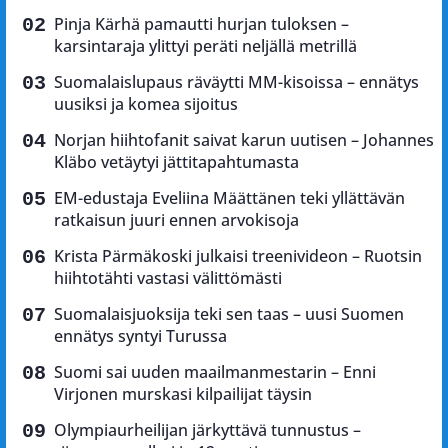
Pinja Kärhä pamautti hurjan tuloksen –
karsintaraja ylittyi peräti neljällä metrillä
Suomalaislupaus räväytti MM-kisoissa – ennätys
uusiksi ja komea sijoitus
Norjan hiihtofanit saivat karun uutisen – Johannes
Kläbo vetäytyi jättitapahtumasta
EM-edustaja Eveliina Määttänen teki yllättävän
ratkaisun juuri ennen arvokisoja
Krista Pärmäkoski julkaisi treenivideon – Ruotsin
hiihtotähti vastasi välittömästi
Suomalaisjuoksija teki sen taas – uusi Suomen
ennätys syntyi Turussa
Suomi sai uuden maailmanmestarin – Enni
Virjonen murskasi kilpailijat täysin
Olympiaurheilijan järkyttävä tunnustus –