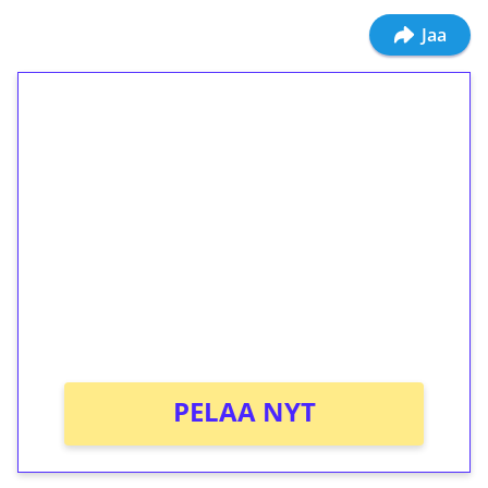
Jaa
1€ = 10€ arvosta
ilmaiskierroksia ilman
kierrätystä!
Talleta 1€
Saat heti 50 ilmaiskierrosta Tuohi 1000 -
peliin (arvo 0,20€ per kierros)!
Ei kierrätysvaatimusta!
PELAA NYT