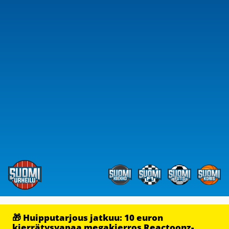
🎁 Huipputarjous jatkuu: 10 euron
kierrätysvapaa megakierros Reactoonz-