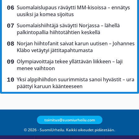
Suomalaislupaus räväytti MM-kisoissa – ennätys
uusiksi ja komea sijoitus
Suomalaishiihtäjä säväytti Norjassa – lähellä
palkintopallia hiihtotähtien keskellä
Norjan hiihtofanit saivat karun uutisen – Johannes
Kläbo vetäytyi jättitapahtumasta
Olympiavoittaja tekee yllättävän liikkeen – laji
menee vaihtoon
Yksi alppihiihdon suurimmista sanoi hyvästit – ura
päättyi karuun käänteeseen
toimitus@suomiurheilu.com
© 2026 - SuomiUrheilu. Kaikki oikeudet pidätetään.