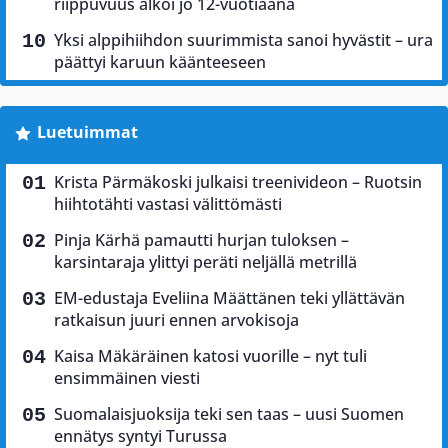
riippuvuus alkoi jo 12-vuotiaana
Yksi alppihiihdon suurimmista sanoi hyvästit – ura
päättyi karuun käänteeseen
Luetuimmat
Krista Pärmäkoski julkaisi treenivideon – Ruotsin
hiihtotähti vastasi välittömästi
Pinja Kärhä pamautti hurjan tuloksen –
karsintaraja ylittyi peräti neljällä metrillä
EM-edustaja Eveliina Määttänen teki yllättävän
ratkaisun juuri ennen arvokisoja
Kaisa Mäkäräinen katosi vuorille – nyt tuli
ensimmäinen viesti
Suomalaisjuoksija teki sen taas – uusi Suomen
ennätys syntyi Turussa