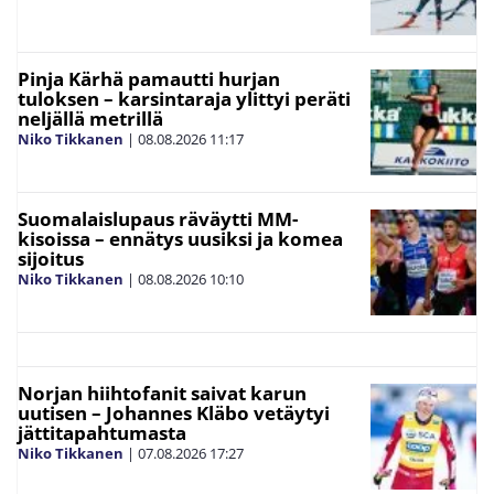
Pinja Kärhä pamautti hurjan
tuloksen – karsintaraja ylittyi peräti
neljällä metrillä
Niko Tikkanen
|
08.08.2026
11:17
Suomalaislupaus räväytti MM-
kisoissa – ennätys uusiksi ja komea
sijoitus
Niko Tikkanen
|
08.08.2026
10:10
Norjan hiihtofanit saivat karun
uutisen – Johannes Kläbo vetäytyi
jättitapahtumasta
Niko Tikkanen
|
07.08.2026
17:27