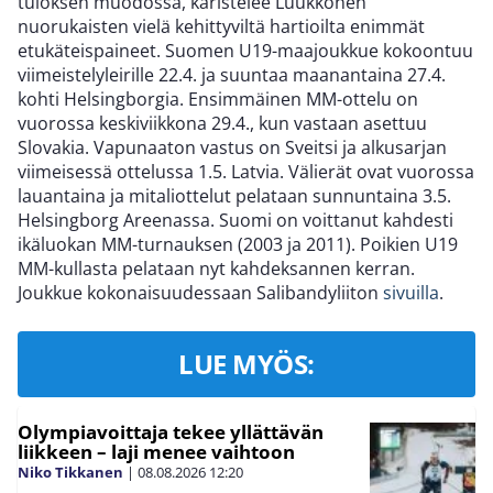
tuloksen muodossa, karistelee Luukkonen
nuorukaisten vielä kehittyviltä hartioilta enimmät
etukäteispaineet. Suomen U19-maajoukkue kokoontuu
viimeistelyleirille 22.4. ja suuntaa maanantaina 27.4.
kohti Helsingborgia. Ensimmäinen MM-ottelu on
vuorossa keskiviikkona 29.4., kun vastaan asettuu
Slovakia. Vapunaaton vastus on Sveitsi ja alkusarjan
viimeisessä ottelussa 1.5. Latvia. Välierät ovat vuorossa
lauantaina ja mitaliottelut pelataan sunnuntaina 3.5.
Helsingborg Areenassa. Suomi on voittanut kahdesti
ikäluokan MM-turnauksen (2003 ja 2011). Poikien U19
MM-kullasta pelataan nyt kahdeksannen kerran.
Joukkue kokonaisuudessaan Salibandyliiton
sivuilla
.
LUE MYÖS:
Olympiavoittaja tekee yllättävän
liikkeen – laji menee vaihtoon
Niko Tikkanen
|
08.08.2026
12:20