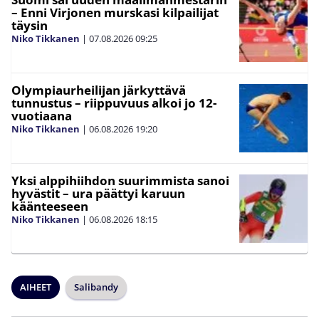
– Enni Virjonen murskasi kilpailijat
täysin
Niko Tikkanen
|
07.08.2026
09:25
Olympiaurheilijan järkyttävä
tunnustus – riippuvuus alkoi jo 12-
vuotiaana
Niko Tikkanen
|
06.08.2026
19:20
Yksi alppihiihdon suurimmista sanoi
hyvästit – ura päättyi karuun
käänteeseen
Niko Tikkanen
|
06.08.2026
18:15
AIHEET
Salibandy