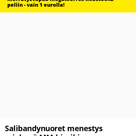
peliin - vain 1 eurolla!
Salibandynuoret menestys