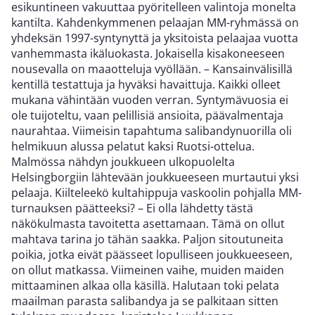
esikuntineen vakuuttaa pyöritelleen valintoja monelta
kantilta. Kahdenkymmenen pelaajan MM-ryhmässä on
yhdeksän 1997-syntynyttä ja yksitoista pelaajaa vuotta
vanhemmasta ikäluokasta. Jokaisella kisakoneeseen
nousevalla on maaotteluja vyöllään. – Kansainvälisillä
kentillä testattuja ja hyväksi havaittuja. Kaikki olleet
mukana vähintään vuoden verran. Syntymävuosia ei
ole tuijoteltu, vaan pelillisiä ansioita, päävalmentaja
naurahtaa. Viimeisin tapahtuma salibandynuorilla oli
helmikuun alussa pelatut kaksi Ruotsi-ottelua.
Malmössa nähdyn joukkueen ulkopuolelta
Helsingborgiin lähtevään joukkueeseen murtautui yksi
pelaaja. Kiilteleekö kultahippuja vaskoolin pohjalla MM-
turnauksen päätteeksi? – Ei olla lähdetty tästä
näkökulmasta tavoitetta asettamaan. Tämä on ollut
mahtava tarina jo tähän saakka. Paljon sitoutuneita
poikia, jotka eivät päässeet lopulliseen joukkueeseen,
on ollut matkassa. Viimeinen vaihe, muiden maiden
mittaaminen alkaa olla käsillä. Halutaan toki pelata
maailman parasta salibandya ja se palkitaan sitten