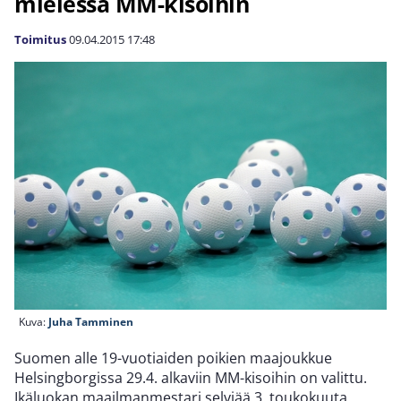
mielessä MM-kisoihin
Toimitus
09.04.2015
17:48
Kuva:
Juha Tamminen
Suomen alle 19-vuotiaiden poikien maajoukkue
Helsingborgissa 29.4. alkaviin MM-kisoihin on valittu.
Ikäluokan maailmanmestari selviää 3. toukokuuta.