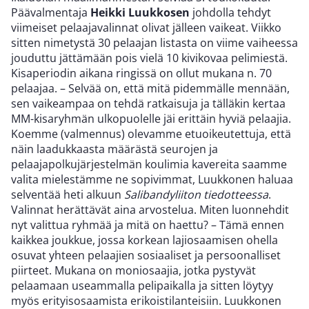
Päävalmentaja
Heikki Luukkosen
johdolla tehdyt
viimeiset pelaajavalinnat olivat jälleen vaikeat. Viikko
sitten nimetystä 30 pelaajan listasta on viime vaiheessa
jouduttu jättämään pois vielä 10 kivikovaa pelimiestä.
Kisaperiodin aikana ringissä on ollut mukana n. 70
pelaajaa. – Selvää on, että mitä pidemmälle mennään,
sen vaikeampaa on tehdä ratkaisuja ja tälläkin kertaa
MM-kisaryhmän ulkopuolelle jäi erittäin hyviä pelaajia.
Koemme (valmennus) olevamme etuoikeutettuja, että
näin laadukkaasta määrästä seurojen ja
pelaajapolkujärjestelmän koulimia kavereita saamme
valita mielestämme ne sopivimmat, Luukkonen haluaa
selventää heti alkuun
Salibandyliiton tiedotteessa
.
Valinnat herättävät aina arvostelua. Miten luonnehdit
nyt valittua ryhmää ja mitä on haettu? – Tämä ennen
kaikkea joukkue, jossa korkean lajiosaamisen ohella
osuvat yhteen pelaajien sosiaaliset ja persoonalliset
piirteet. Mukana on moniosaajia, jotka pystyvät
pelaamaan useammalla pelipaikalla ja sitten löytyy
myös erityisosaamista erikoistilanteisiin. Luukkonen