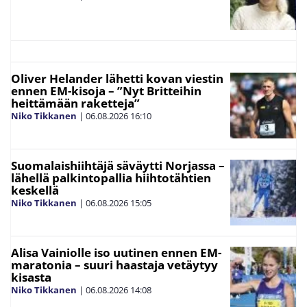
Oliver Helander lähetti kovan viestin
ennen EM-kisoja – ”Nyt Britteihin
heittämään raketteja”
Niko Tikkanen
|
06.08.2026
16:10
Suomalaishiihtäjä säväytti Norjassa –
lähellä palkintopallia hiihtotähtien
keskellä
Niko Tikkanen
|
06.08.2026
15:05
Alisa Vainiolle iso uutinen ennen EM-
maratonia – suuri haastaja vetäytyy
kisasta
Niko Tikkanen
|
06.08.2026
14:08