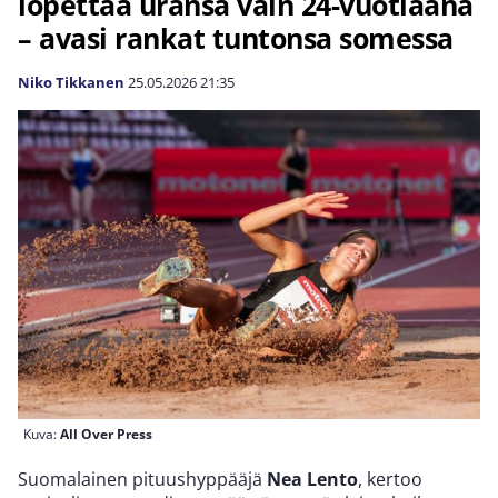
lopettaa uransa vain 24-vuotiaana
– avasi rankat tuntonsa somessa
Niko Tikkanen
25.05.2026
21:35
Kuva:
All Over Press
Suomalainen pituushyppääjä
Nea Lento
, kertoo