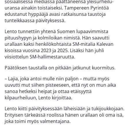
sosiaalisessa mediassa päättäneensä yleisurheilu-
uransa ainakin toistaiseksi. Tampereen Pyrintöä
edustanut hyppääjä avasi ratkaisunsa taustoja
tunteikkaassa päivityksessä.
Lento tunnettiin yhtenä Suomen lupaavimmista
pituushypyn ja kolmiloikan nimistä. Hän saavutti
urallaan kaksi henkilökohtaista SM-mitalia Kalevan
kisoissa vuosina 2023 ja 2025. Lisäksi hän juhli
viisiottelun SM-hallimestaruutta.
Päätöksen taustalla on pitkään jatkunut kuormitus.
– Lajia, joka antoi mulle niin paljon – mutta myös
uuvutti mut siihen pisteeseen, että nyt on mun aika
sanoa hetkeksi heipat ja ottaa etäisyyttä
kilpaurheiluun, Lento kirjoittaa.
Lento kiitti päivityksessään läheisiään ja tukijoukkojaan.
Erityisen tärkeässä roolissa hänen urallaan oli oma isä,
joka toimi myös valmentajana.