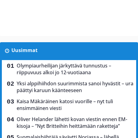
Uusimmat
Olympiaurheilijan järkyttävä tunnustus –
riippuvuus alkoi jo 12-vuotiaana
Yksi alppihiihdon suurimmista sanoi hyvästit – ura
päättyi karuun käänteeseen
Kaisa Mäkäräinen katosi vuorille – nyt tuli
ensimmäinen viesti
Oliver Helander lähetti kovan viestin ennen EM-
kisoja – ”Nyt Britteihin heittämään raketteja”
Suomalaishiihtäjä säväytti Norjassa – lähellä