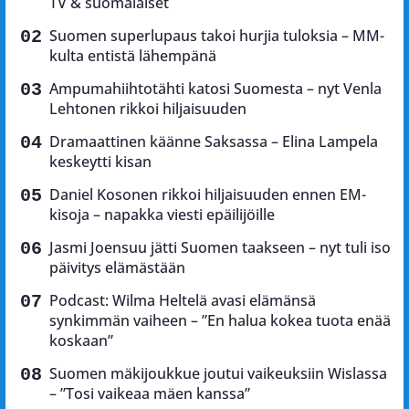
TV & suomalaiset
Suomen superlupaus takoi hurjia tuloksia – MM-
kulta entistä lähempänä
Ampumahiihtotähti katosi Suomesta – nyt Venla
Lehtonen rikkoi hiljaisuuden
Dramaattinen käänne Saksassa – Elina Lampela
keskeytti kisan
Daniel Kosonen rikkoi hiljaisuuden ennen EM-
kisoja – napakka viesti epäilijöille
Jasmi Joensuu jätti Suomen taakseen – nyt tuli iso
päivitys elämästään
Podcast: Wilma Heltelä avasi elämänsä
synkimmän vaiheen – ”En halua kokea tuota enää
koskaan”
Suomen mäkijoukkue joutui vaikeuksiin Wislassa
– ”Tosi vaikeaa mäen kanssa”