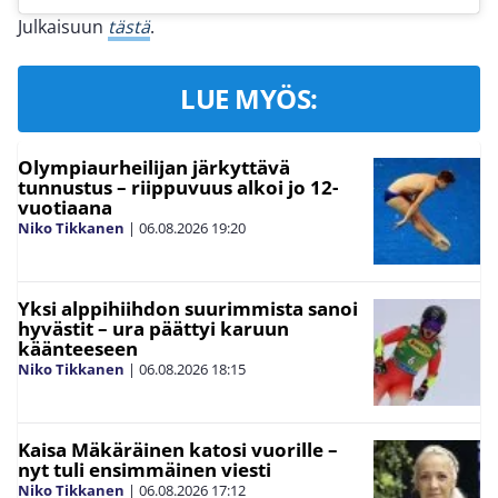
Julkaisuun
tästä
.
LUE MYÖS:
Olympiaurheilijan järkyttävä
tunnustus – riippuvuus alkoi jo 12-
vuotiaana
Niko Tikkanen
|
06.08.2026
19:20
Yksi alppihiihdon suurimmista sanoi
hyvästit – ura päättyi karuun
käänteeseen
Niko Tikkanen
|
06.08.2026
18:15
Kaisa Mäkäräinen katosi vuorille –
nyt tuli ensimmäinen viesti
Niko Tikkanen
|
06.08.2026
17:12