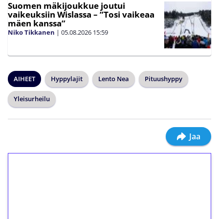
Suomen mäkijoukkue joutui
vaikeuksiin Wislassa – ”Tosi vaikeaa
mäen kanssa”
Niko Tikkanen
|
05.08.2026
15:59
AIHEET
Hyppylajit
Lento Nea
Pituushyppy
Yleisurheilu
Jaa
1€ = 10€ arvosta
ilmaiskierroksia ilman
kierrätystä!