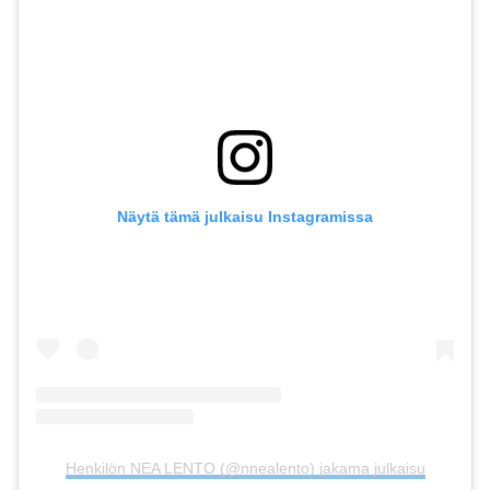
Näytä tämä julkaisu Instagramissa
Henkilön NEA LENTO (@nnealento) jakama julkaisu