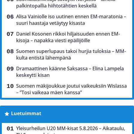
palkintopallia hiihtotähtien keskellä
Alisa Vainiolle iso uutinen ennen EM-maratonia –
suuri haastaja vetäytyy kisasta
Daniel Kosonen rikkoi hiljaisuuden ennen EM-
kisoja – napakka viesti epäilijöille
Suomen superlupaus takoi hurjia tuloksia – MM-
kulta entistä lähempänä
Dramaattinen käänne Saksassa – Elina Lampela
keskeytti kisan
Suomen mäkijoukkue joutui vaikeuksiin Wislassa
– ”Tosi vaikeaa mäen kanssa”
Luetuimmat
Yleisurheilun U20 MM-kisat 5.8.2026 – Aikataulu,