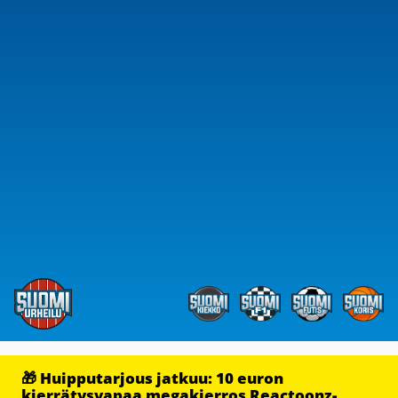
🎁 Huipputarjous jatkuu: 10 euron
kierrätysvapaa megakierros Reactoonz-