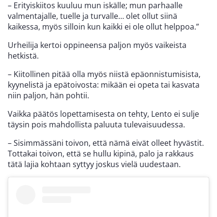
– Erityiskiitos kuuluu mun iskälle; mun parhaalle
valmentajalle, tuelle ja turvalle… olet ollut siinä
kaikessa, myös silloin kun kaikki ei ole ollut helppoa.”
Urheilija kertoi oppineensa paljon myös vaikeista
hetkistä.
– Kiitollinen pitää olla myös niistä epäonnistumisista,
kyynelistä ja epätoivosta: mikään ei opeta tai kasvata
niin paljon, hän pohtii.
Vaikka päätös lopettamisesta on tehty, Lento ei sulje
täysin pois mahdollista paluuta tulevaisuudessa.
– Sisimmässäni toivon, että nämä eivät olleet hyvästit.
Tottakai toivon, että se hullu kipinä, palo ja rakkaus
tätä lajia kohtaan syttyy joskus vielä uudestaan.