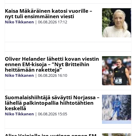
Kaisa Mäkäräinen katosi vuorille –
nyt tuli ensimmäinen viesti
Niko Tikkanen
|
06.08.2026
17:12
Oliver Helander lähetti kovan viestin
ennen EM-kisoja – ”Nyt Britteihin
heittämään raketteja”
Niko Tikkanen
|
06.08.2026
16:10
Suomalaishiihtäjä säväytti Norjassa –
lähellä palkintopallia hiihtotähtien
keskellä
Niko Tikkanen
|
06.08.2026
15:05
Alisa Vainiolle iso uutinen ennen EM-