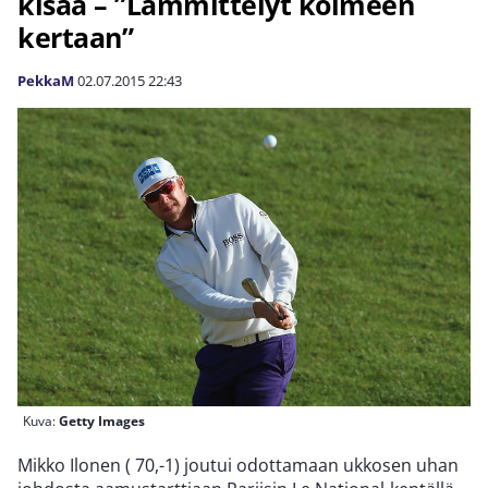
kisaa – ”Lämmittelyt kolmeen
kertaan”
PekkaM
02.07.2015
22:43
Kuva:
Getty Images
Mikko Ilonen ( 70,-1) joutui odottamaan ukkosen uhan