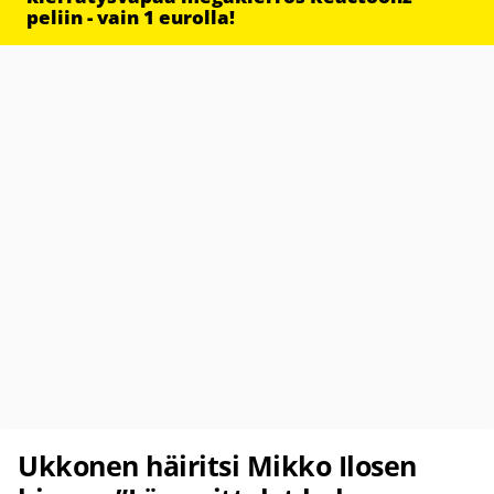
peliin - vain 1 eurolla!
Ukkonen häiritsi Mikko Ilosen