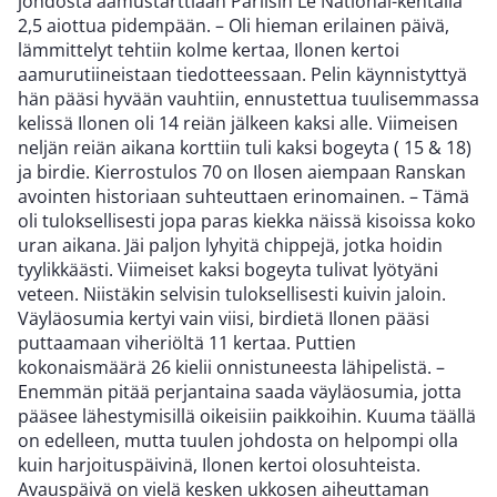
johdosta aamustarttiaan Pariisin Le National-kentällä
2,5 aiottua pidempään. – Oli hieman erilainen päivä,
lämmittelyt tehtiin kolme kertaa, Ilonen kertoi
aamurutiineistaan tiedotteessaan. Pelin käynnistyttyä
hän pääsi hyvään vauhtiin, ennustettua tuulisemmassa
kelissä Ilonen oli 14 reiän jälkeen kaksi alle. Viimeisen
neljän reiän aikana korttiin tuli kaksi bogeyta ( 15 & 18)
ja birdie. Kierrostulos 70 on Ilosen aiempaan Ranskan
avointen historiaan suhteuttaen erinomainen. – Tämä
oli tuloksellisesti jopa paras kiekka näissä kisoissa koko
uran aikana. Jäi paljon lyhyitä chippejä, jotka hoidin
tyylikkäästi. Viimeiset kaksi bogeyta tulivat lyötyäni
veteen. Niistäkin selvisin tuloksellisesti kuivin jaloin.
Väyläosumia kertyi vain viisi, birdietä Ilonen pääsi
puttaamaan viheriöltä 11 kertaa. Puttien
kokonaismäärä 26 kielii onnistuneesta lähipelistä. –
Enemmän pitää perjantaina saada väyläosumia, jotta
pääsee lähestymisillä oikeisiin paikkoihin. Kuuma täällä
on edelleen, mutta tuulen johdosta on helpompi olla
kuin harjoituspäivinä, Ilonen kertoi olosuhteista.
Avauspäivä on vielä kesken ukkosen aiheuttaman