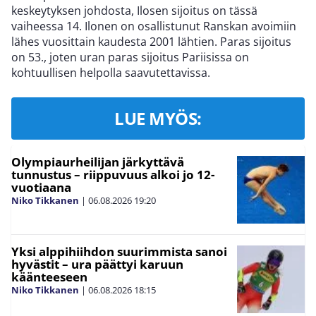
keskeytyksen johdosta, Ilosen sijoitus on tässä
vaiheessa 14. Ilonen on osallistunut Ranskan avoimiin
lähes vuosittain kaudesta 2001 lähtien. Paras sijoitus
on 53., joten uran paras sijoitus Pariisissa on
kohtuullisen helpolla saavutettavissa.
LUE MYÖS:
Olympiaurheilijan järkyttävä
tunnustus – riippuvuus alkoi jo 12-
vuotiaana
Niko Tikkanen
|
06.08.2026
19:20
Yksi alppihiihdon suurimmista sanoi
hyvästit – ura päättyi karuun
käänteeseen
Niko Tikkanen
|
06.08.2026
18:15