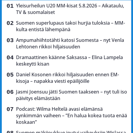
Yleisurheilun U20 MM-kisat 5.8.2026 – Aikataulu,
TV & suomalaiset
Suomen superlupaus takoi hurjia tuloksia – MM-
kulta entistä lähempänä
Ampumahiihtotähti katosi Suomesta – nyt Venla
Lehtonen rikkoi hiljaisuuden
Dramaattinen käänne Saksassa – Elina Lampela
keskeytti kisan
Daniel Kosonen rikkoi hiljaisuuden ennen EM-
kisoja – napakka viesti epäilijöille
Jasmi Joensuu jätti Suomen taakseen – nyt tuli iso
päivitys elämästään
Podcast: Wilma Heltelä avasi elämänsä
synkimmän vaiheen – ”En halua kokea tuota enää
koskaan”
Suomen mäkijoukkue joutui vaikeuksiin Wislassa