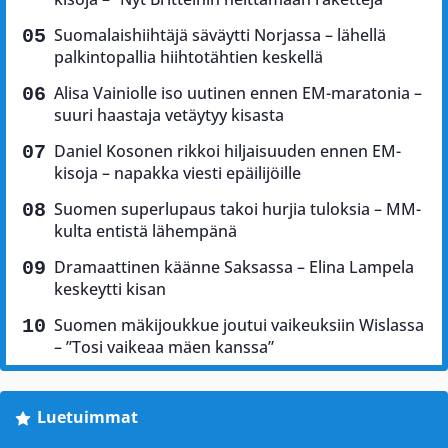
Suomalaishiihtäjä säväytti Norjassa – lähellä
palkintopallia hiihtotähtien keskellä
Alisa Vainiolle iso uutinen ennen EM-maratonia –
suuri haastaja vetäytyy kisasta
Daniel Kosonen rikkoi hiljaisuuden ennen EM-
kisoja – napakka viesti epäilijöille
Suomen superlupaus takoi hurjia tuloksia – MM-
kulta entistä lähempänä
Dramaattinen käänne Saksassa – Elina Lampela
keskeytti kisan
Suomen mäkijoukkue joutui vaikeuksiin Wislassa
– ”Tosi vaikeaa mäen kanssa”
Luetuimmat