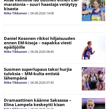
maratonia – suuri haastaja vetäytyy
kisasta
Niko Tikkanen
|
06.08.2026
14:08
Daniel Kosonen rikkoi hiljaisuuden
ennen EM-kisoja – napakka viesti
epäilijöille
Niko Tikkanen
|
06.08.2026
08:40
Suomen superlupaus takoi hurjia
tuloksia – MM-kulta entistä
lähempänä
Niko Tikkanen
|
06.08.2026
07:45
Dramaattinen käänne Saksassa –
Elina Lampela keskeytti kisan
Niko Tikkanen
|
05.08.2026
21:29