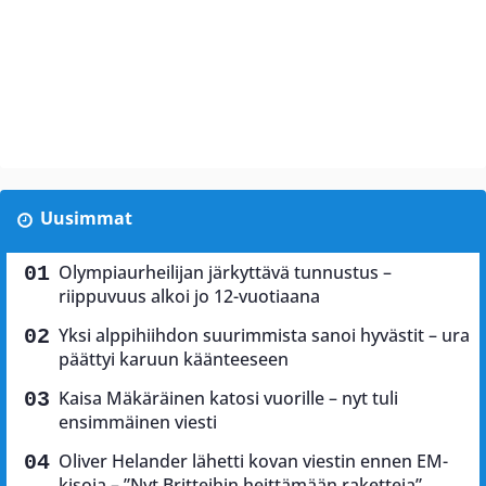
Uusimmat
Olympiaurheilijan järkyttävä tunnustus –
riippuvuus alkoi jo 12-vuotiaana
Yksi alppihiihdon suurimmista sanoi hyvästit – ura
päättyi karuun käänteeseen
Kaisa Mäkäräinen katosi vuorille – nyt tuli
ensimmäinen viesti
Oliver Helander lähetti kovan viestin ennen EM-
kisoja – ”Nyt Britteihin heittämään raketteja”