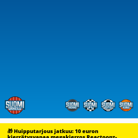
🎁 Huipputarjous jatkuu: 10 euron
kierrätysvapaa megakierros Reactoonz-