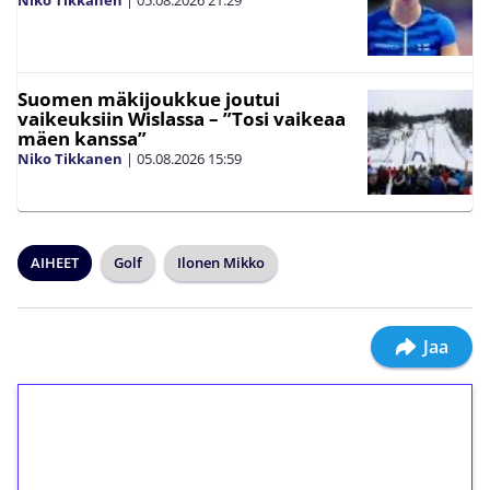
Suomen mäkijoukkue joutui
vaikeuksiin Wislassa – ”Tosi vaikeaa
mäen kanssa”
Niko Tikkanen
|
05.08.2026
15:59
AIHEET
Golf
Ilonen Mikko
Jaa
1€ = 10€ arvosta
ilmaiskierroksia ilman