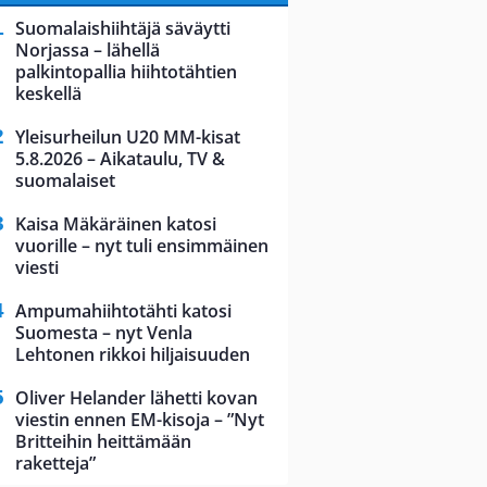
Suomalaishiihtäjä säväytti
Norjassa – lähellä
palkintopallia hiihtotähtien
keskellä
Yleisurheilun U20 MM-kisat
5.8.2026 – Aikataulu, TV &
suomalaiset
Kaisa Mäkäräinen katosi
vuorille – nyt tuli ensimmäinen
viesti
Ampumahiihtotähti katosi
Suomesta – nyt Venla
Lehtonen rikkoi hiljaisuuden
Oliver Helander lähetti kovan
viestin ennen EM-kisoja – ”Nyt
Britteihin heittämään
raketteja”