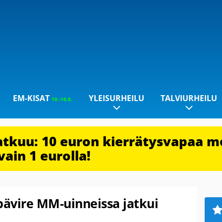
EM-KISAT
YLEISURHEILU
TALVIURHEILU
10.-16.8.
jatkuu: 10 euron kierrätysvapaa m
vain 1 eurolla!
ävire MM-uinneissa jatkui