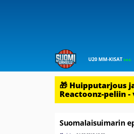
U20 MM-KISAT
5-9.8.
🎁 Huipputarjous 
Reactoonz-peliin - 
Suomalaisuimarin ep