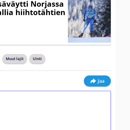
säväytti Norjassa
allia hiihtotähtien
Muut lajit
Uinti
Jaa
ilmaiskierroksia ilman