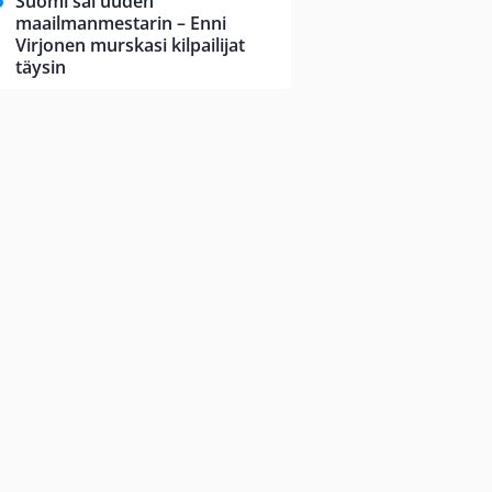
Suomi sai uuden
maailmanmestarin – Enni
Virjonen murskasi kilpailijat
täysin