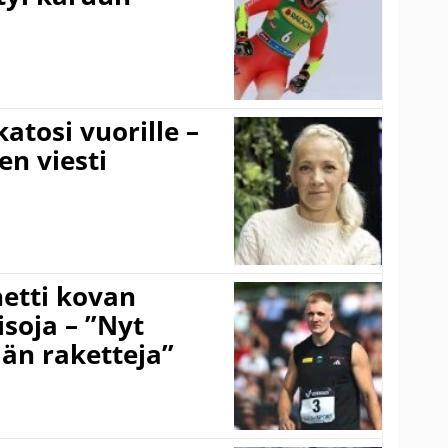
atosi vuorille –
en viesti
hetti kovan
soja – ”Nyt
ään raketteja”