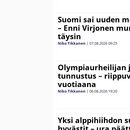
Suomi sai uuden 
– Enni Virjonen mur
täysin
Niko Tikkanen
|
07.08.2026
09:25
Olympiaurheilijan 
tunnustus – riippuv
vuotiaana
Niko Tikkanen
|
06.08.2026
19:20
Yksi alppihiihdon 
hyvästit – ura päät