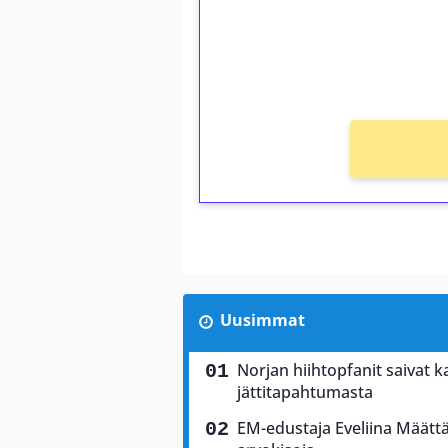
Saat heti 50 ilmaiskierr
kierros)!
Ei kierrätysvaatimusta!
Uusimmat
Norjan hiihtopfanit saivat 
jättitapahtumasta
EM-edustaja Eveliina Määttä