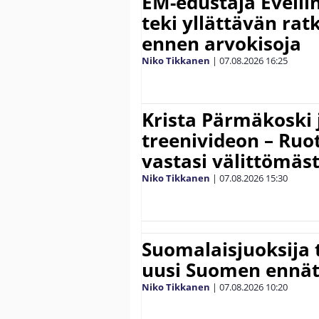
EM-edustaja Eveli
teki yllättävän rat
ennen arvokisoja
Niko Tikkanen
|
07.08.2026
16:25
Krista Pärmäkoski j
treenivideon – Ruot
vastasi välittömäst
Niko Tikkanen
|
07.08.2026
15:30
Suomalaisjuoksija t
uusi Suomen ennät
Niko Tikkanen
|
07.08.2026
10:20