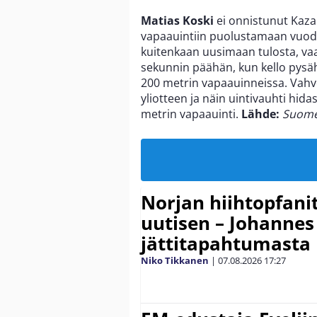
Matias Koski
ei onnistunut Kaza
vapaauintiin puolustamaan vuode
kuitenkaan uusimaan tulosta, vaan
sekunnin päähän, kun kello pysäh
200 metrin vapaauinneissa. Vahv
yliotteen ja näin uintivauhti hida
metrin vapaauinti.
Lähde:
Suomen
Norjan hiihtopfani
uutisen – Johannes
jättitapahtumasta
Niko Tikkanen
|
07.08.2026
17:27