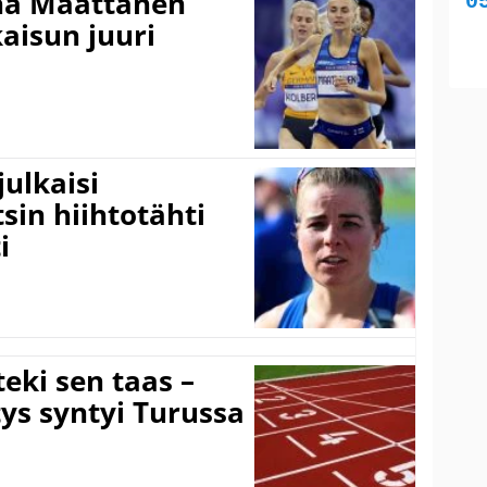
ina Määttänen
kaisun juuri
ulkaisi
sin hiihtotähti
i
eki sen taas –
ys syntyi Turussa