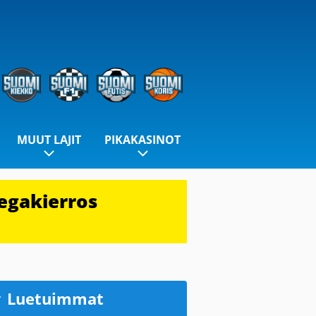
MUUT LAJIT
PIKAKASINOT
egakierros
Luetuimmat