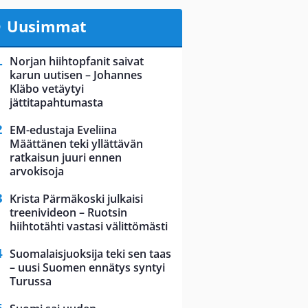
Uusimmat
Norjan hiihtopfanit saivat
karun uutisen – Johannes
Kläbo vetäytyi
jättitapahtumasta
EM-edustaja Eveliina
Määttänen teki yllättävän
ratkaisun juuri ennen
arvokisoja
Krista Pärmäkoski julkaisi
treenivideon – Ruotsin
hiihtotähti vastasi välittömästi
Suomalaisjuoksija teki sen taas
– uusi Suomen ennätys syntyi
Turussa