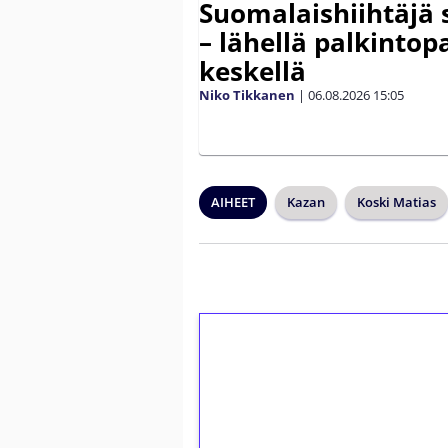
Suomalaishiihtäjä 
– lähellä palkintop
keskellä
Niko Tikkanen
|
06.08.2026
15:05
AIHEET
Kazan
Koski Matias
1€ = 10€ arvosta 
kierrätystä!
Talleta 1€