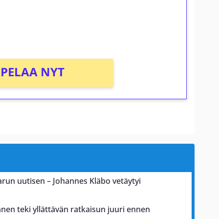
osta Tuohi 1000 -peliin (arvo 0,20€ per
PELAA NYT
karun uutisen – Johannes Kläbo vetäytyi
nen teki yllättävän ratkaisun juuri ennen