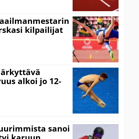
maailmanmestarin
skasi kilpailijat
järkyttävä
uus alkoi jo 12-
suurimmista sanoi
tyi karuun